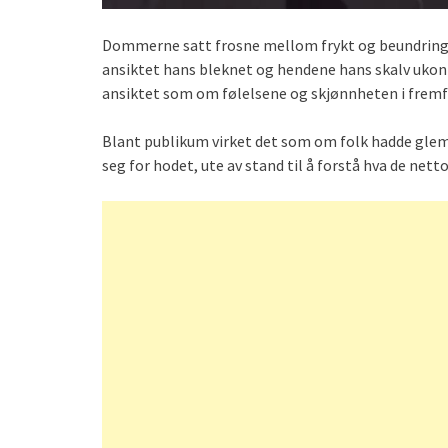
Dommerne satt frosne mellom frykt og beundring. M
ansiktet hans bleknet og hendene hans skalv ukont
ansiktet som om følelsene og skjønnheten i fremf
Blant publikum virket det som om folk hadde glemt 
seg for hodet, ute av stand til å forstå hva de nett