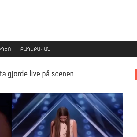
ԻԴԵՈ
ՔԱՂԱՔԱԿԱՆ
nta gjorde live på scenen…