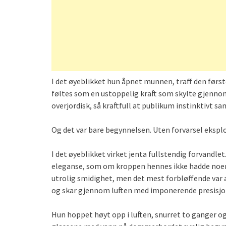
I det øyeblikket hun åpnet munnen, traff den første
føltes som en ustoppelig kraft som skylte gjen
overjordisk, så kraftfull at publikum instinktivt sank
Og det var bare begynnelsen. Uten forvarsel eksplod
I det øyeblikket virket jenta fullstendig forvandl
eleganse, som om kroppen hennes ikke hadde noen
utrolig smidighet, men det mest forbløffende var 
og skar gjennom luften med imponerende presisjo
Hun hoppet høyt opp i luften, snurret to ganger o