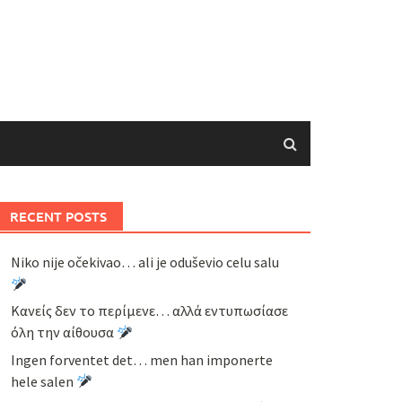
RECENT POSTS
Niko nije očekivao… ali je oduševio celu salu
Κανείς δεν το περίμενε… αλλά εντυπωσίασε
όλη την αίθουσα
Ingen forventet det… men han imponerte
hele salen