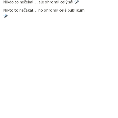
Nikdo to nečekal… ale ohromil celý sál
Nikto to nečakal… no ohromil celé publikum