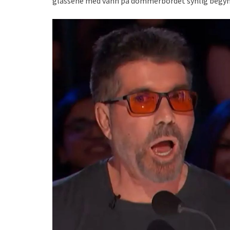
glassene med vann på dommerbordet synlig begynt