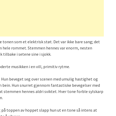
 tonen som et elektrisk støt. Det var ikke bare sang; det
nom hele rommet. Stemmen hennes var enorm, nesten
 tilbake i setene sine i sjokk.
erte musikken i en vill, primitiv rytme.
et. Hun beveget seg over scenen med umulig hastighet og
 bein. Hun snurret gjennom fantastiske bevegelser med
at stemmen hennes aldri sviktet. Hver tone forble sylskarp
n.
g på toppen av hoppet slapp hun ut en tone så intens at