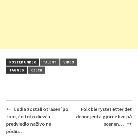
POSTED UNDER
TALENT
VIDEO
TAGGED
CZECH
Post
Ľudia zostali otrasení po
Folk ble rystet etter det
navigation
tom, čo toto dievča
denne jenta gjorde live på
predviedlo naživo na
scenen…
pódiu…