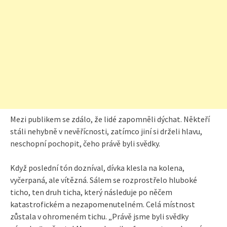
Mezi publikem se zdálo, že lidé zapomněli dýchat. Někteří
stáli nehybně v nevěřícnosti, zatímco jiní si drželi hlavu,
neschopní pochopit, čeho právě byli svědky.
Když poslední tón dozníval, dívka klesla na kolena,
vyčerpaná, ale vítězná. Sálem se rozprostřelo hluboké
ticho, ten druh ticha, který následuje po něčem
katastrofickém a nezapomenutelném. Celá místnost
zůstala v ohromeném tichu. „Právě jsme byli svědky