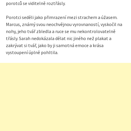
porotců se viditelně roztřásly.
Porotci seděli jako přimrazení mezi strachem a úžasem.
Marcus, známý svou neochvějnou vyrovnaností, vyskočil na
nohy, jeho tvář zbledla a ruce se mu nekontrolovatelně
třásly. Sarah nedokázala dělat nic jiného než plakat a
zakrývat si tvář, jako by ji samotná emoce a krása
vystoupení úplně pohltila.