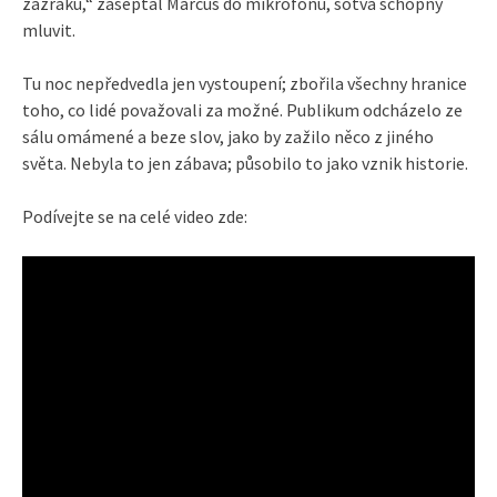
zázraku,“ zašeptal Marcus do mikrofonu, sotva schopný
mluvit.
Tu noc nepředvedla jen vystoupení; zbořila všechny hranice
toho, co lidé považovali za možné. Publikum odcházelo ze
sálu omámené a beze slov, jako by zažilo něco z jiného
světa. Nebyla to jen zábava; působilo to jako vznik historie.
Podívejte se na celé video zde: