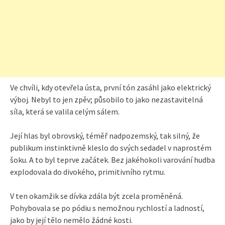
Ve chvíli, kdy otevřela ústa, první tón zasáhl jako elektrický
výboj. Nebyl to jen zpěv; působilo to jako nezastavitelná
síla, která se valila celým sálem.
Její hlas byl obrovský, téměř nadpozemský, tak silný, že
publikum instinktivně kleslo do svých sedadel v naprostém
šoku. A to byl teprve začátek. Bez jakéhokoli varování hudba
explodovala do divokého, primitivního rytmu.
V ten okamžik se dívka zdála být zcela proměněná.
Pohybovala se po pódiu s nemožnou rychlostí a ladností,
jako by její tělo nemělo žádné kosti.