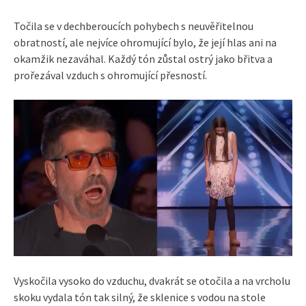
Točila se v dechberoucích pohybech s neuvěřitelnou
obratností, ale nejvíce ohromující bylo, že její hlas ani na
okamžik nezaváhal. Každý tón zůstal ostrý jako břitva a
prořezával vzduch s ohromující přesností.
Vyskočila vysoko do vzduchu, dvakrát se otočila a na vrcholu
skoku vydala tón tak silný, že sklenice s vodou na stole