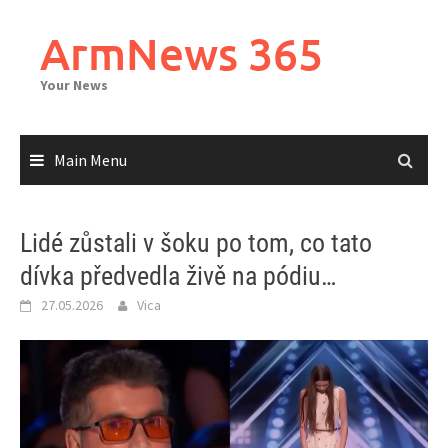
Skip
to
ArmNews 365
content
Your News
Main Menu
Lidé zůstali v šoku po tom, co tato
dívka předvedla živě na pódiu…
27.05.2026
Vica