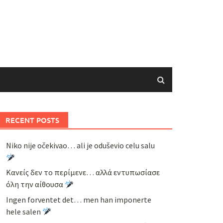
RECENT POSTS
Niko nije očekivao… ali je oduševio celu salu
Κανείς δεν το περίμενε… αλλά εντυπωσίασε
όλη την αίθουσα
Ingen forventet det… men han imponerte
hele salen