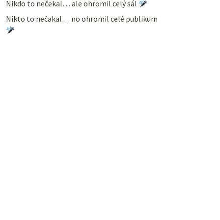
Nikdo to nečekal… ale ohromil celý sál
Nikto to nečakal… no ohromil celé publikum