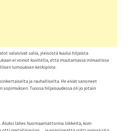
 valaisivat salia, yleisöstä kuului hiljaista
Kukaan ei voinut kuvitella, että muutamassa minuutissa
dellisen lumouksen keskipiste.
ksinkertaiselta ja rauhalliselta. He eivät sanoneet
n sopimuksen. Tuossa hiljaisuudessa oli jo jotain
lla. Aluksi lähes huomaamattomia liikkeitä, kuin
otti metallinaulan… ja epäröimättä yritti painaa sitä