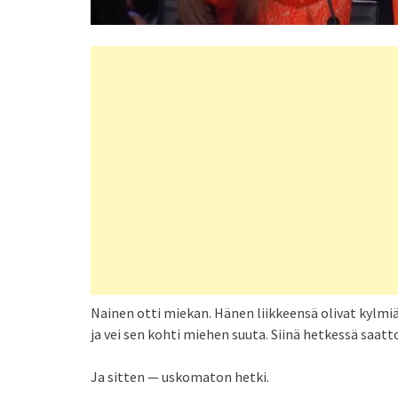
Nainen otti miekan. Hänen liikkeensä olivat kylmi
ja vei sen kohti miehen suuta. Siinä hetkessä saat
Ja sitten — uskomaton hetki.