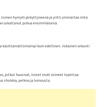
a, toinen hymyili järkyttyneenä ja yritti ymmärtää mitä
n ei uskaltanut puhua ensimmäisenä.
 ja käsittämättömämpi kuin edellinen. Jokainen sekunti
n, jotkut huusivat, toiset eivät voineet lopettaa
tus shokkia, pelkoa ja lumousta.