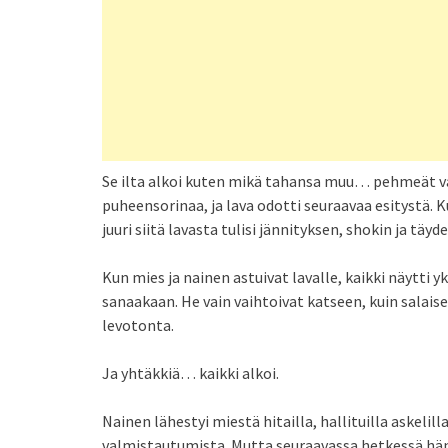
Se ilta alkoi kuten mikä tahansa muu… pehmeät valot
puheensorinaa, ja lava odotti seuraavaa esitystä. 
juuri siitä lavasta tulisi jännityksen, shokin ja täy
Kun mies ja nainen astuivat lavalle, kaikki näytti y
sanaakaan. He vain vaihtoivat katseen, kuin salaise
levotonta.
Ja yhtäkkiä… kaikki alkoi.
Nainen lähestyi miestä hitailla, hallituilla askeli
valmistautumista. Mutta seuraavassa hetkessä hän 