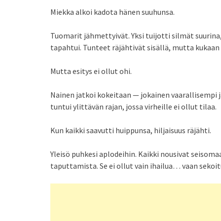
Miekka alkoi kadota hänen suuhunsa.
Tuomarit jähmettyivät. Yksi tuijotti silmät suurin
tapahtui. Tunteet räjähtivät sisällä, mutta kukaa
Mutta esitys ei ollut ohi.
Nainen jatkoi kokeitaan — jokainen vaarallisempi
tuntui ylittävän rajan, jossa virheille ei ollut tilaa.
Kun kaikki saavutti huippunsa, hiljaisuus räjähti.
Yleisö puhkesi aplodeihin. Kaikki nousivat seisomaa
taputtamista. Se ei ollut vain ihailua… vaan sekoi