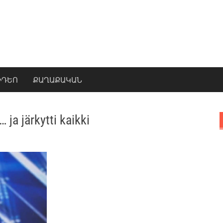
ԻԴԵՈ
ՔԱՂԱՔԱԿԱՆ
 ja järkytti kaikki