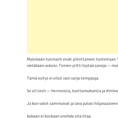
Myöskään tuomarit eivät piilottaneet tunteitaan. Yk
vieläkään uskoisi. Toinen yritti löytää sanoja — mu
Tämä esitys ei ollut vain sarja temppuja.
Se oli testi — hermoista, luottamuksesta ja ihmise
Ja kun valot sammuivat ja lava palasi hiljaisuuteen
kukaan ei koskaan unohda sitä iltaa.