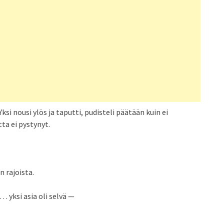
si nousi ylös ja taputti, pudisteli päätään kuin ei
tta ei pystynyt.
n rajoista.
… yksi asia oli selvä —