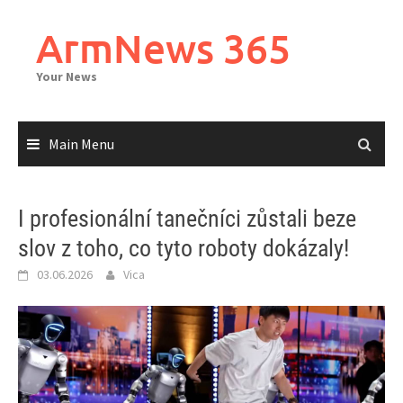
Skip
to
ArmNews 365
content
Your News
Main Menu
I profesionální tanečníci zůstali beze
slov z toho, co tyto roboty dokázaly!
03.06.2026
Vica