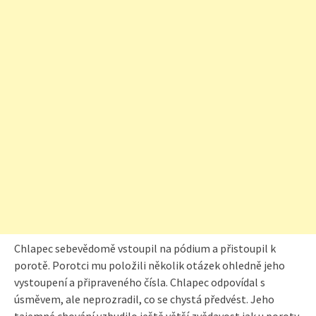
Chlapec sebevědomě vstoupil na pódium a přistoupil k
porotě. Porotci mu položili několik otázek ohledně jeho
vystoupení a připraveného čísla. Chlapec odpovídal s
úsměvem, ale neprozradil, co se chystá předvést. Jeho