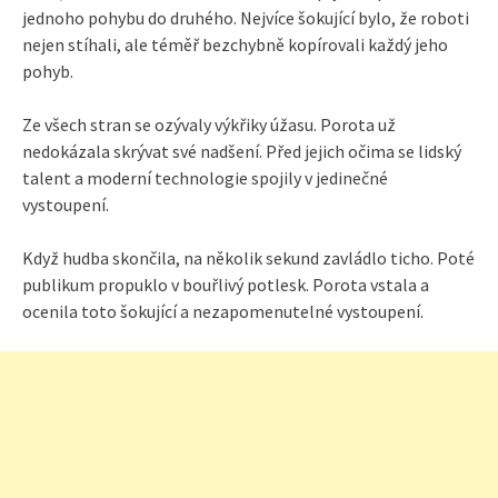
jednoho pohybu do druhého. Nejvíce šokující bylo, že roboti
nejen stíhali, ale téměř bezchybně kopírovali každý jeho
pohyb.
Ze všech stran se ozývaly výkřiky úžasu. Porota už
nedokázala skrývat své nadšení. Před jejich očima se lidský
talent a moderní technologie spojily v jedinečné
vystoupení.
Když hudba skončila, na několik sekund zavládlo ticho. Poté
publikum propuklo v bouřlivý potlesk. Porota vstala a
ocenila toto šokující a nezapomenutelné vystoupení.