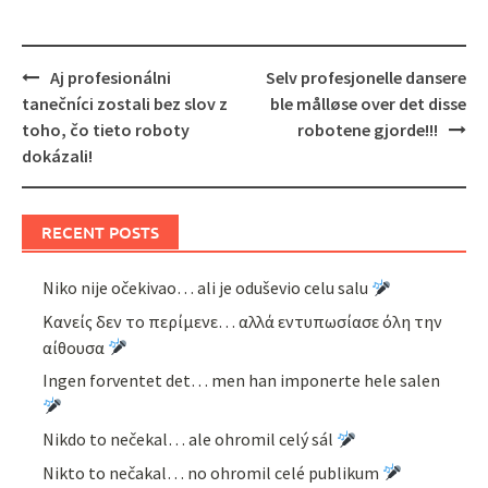
Post
Aj profesionálni
Selv profesjonelle dansere
navigation
tanečníci zostali bez slov z
ble målløse over det disse
toho, čo tieto roboty
robotene gjorde!!!
dokázali!
RECENT POSTS
Niko nije očekivao… ali je oduševio celu salu
Κανείς δεν το περίμενε… αλλά εντυπωσίασε όλη την
αίθουσα
Ingen forventet det… men han imponerte hele salen
Nikdo to nečekal… ale ohromil celý sál
Nikto to nečakal… no ohromil celé publikum