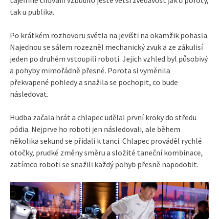
tajemné chování vzbudilo ještě větší zvědavost jak u poroty,
tak u publika.
Po krátkém rozhovoru světla na jevišti na okamžik pohasla.
Najednou se sálem rozezněl mechanický zvuk a ze zákulisí
jeden po druhém vstoupili roboti. Jejich vzhled byl působivý
a pohyby mimořádně přesné. Porota si vyměnila
překvapené pohledy a snažila se pochopit, co bude
následovat.
Hudba začala hrát a chlapec udělal první kroky do středu
pódia. Nejprve ho roboti jen následovali, ale během
několika sekund se přidali k tanci. Chlapec prováděl rychlé
otočky, prudké změny směru a složité taneční kombinace,
zatímco roboti se snažili každý pohyb přesně napodobit.