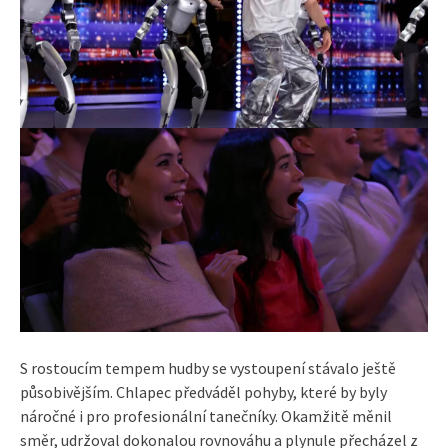
S rostoucím tempem hudby se vystoupení stávalo ještě
působivějším. Chlapec předváděl pohyby, které by byly
náročné i pro profesionální tanečníky. Okamžitě měnil
směr, udržoval dokonalou rovnováhu a plynule přecházel z