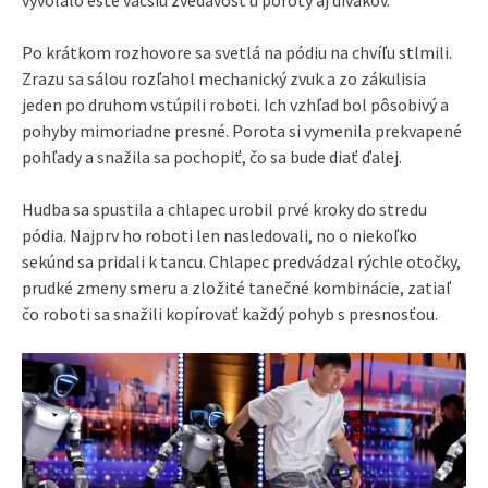
vyvolalo ešte väčšiu zvedavosť u poroty aj divákov.
Po krátkom rozhovore sa svetlá na pódiu na chvíľu stlmili.
Zrazu sa sálou rozľahol mechanický zvuk a zo zákulisia
jeden po druhom vstúpili roboti. Ich vzhľad bol pôsobivý a
pohyby mimoriadne presné. Porota si vymenila prekvapené
pohľady a snažila sa pochopiť, čo sa bude diať ďalej.
Hudba sa spustila a chlapec urobil prvé kroky do stredu
pódia. Najprv ho roboti len nasledovali, no o niekoľko
sekúnd sa pridali k tancu. Chlapec predvádzal rýchle otočky,
prudké zmeny smeru a zložité tanečné kombinácie, zatiaľ
čo roboti sa snažili kopírovať každý pohyb s presnosťou.