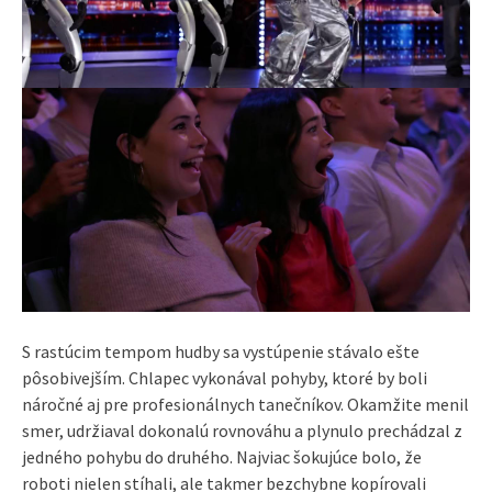
S rastúcim tempom hudby sa vystúpenie stávalo ešte
pôsobivejším. Chlapec vykonával pohyby, ktoré by boli
náročné aj pre profesionálnych tanečníkov. Okamžite menil
smer, udržiaval dokonalú rovnováhu a plynulo prechádzal z
jedného pohybu do druhého. Najviac šokujúce bolo, že
roboti nielen stíhali, ale takmer bezchybne kopírovali