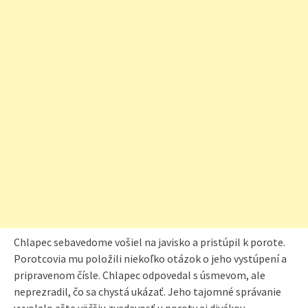
Chlapec sebavedome vošiel na javisko a pristúpil k porote.
Porotcovia mu položili niekoľko otázok o jeho vystúpení a
pripravenom čísle. Chlapec odpovedal s úsmevom, ale
neprezradil, čo sa chystá ukázať. Jeho tajomné správanie