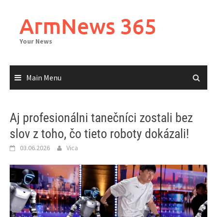
Skip
to
ArmNews 365
content
Your News
Main Menu
Aj profesionálni tanečníci zostali bez
slov z toho, čo tieto roboty dokázali!
03.06.2026
Vica