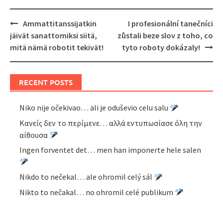
Post
Ammattitanssijatkin
I profesionální tanečníci
navigation
jäivät sanattomiksi siitä,
zůstali beze slov z toho, co
mitä nämä robotit tekivät!
tyto roboty dokázaly!
RECENT POSTS
Niko nije očekivao… ali je oduševio celu salu
Κανείς δεν το περίμενε… αλλά εντυπωσίασε όλη την
αίθουσα
Ingen forventet det… men han imponerte hele salen
Nikdo to nečekal… ale ohromil celý sál
Nikto to nečakal… no ohromil celé publikum