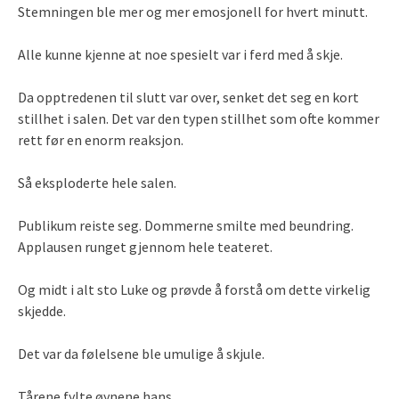
Stemningen ble mer og mer emosjonell for hvert minutt.
Alle kunne kjenne at noe spesielt var i ferd med å skje.
Da opptredenen til slutt var over, senket det seg en kort
stillhet i salen. Det var den typen stillhet som ofte kommer
rett før en enorm reaksjon.
Så eksploderte hele salen.
Publikum reiste seg. Dommerne smilte med beundring.
Applausen runget gjennom hele teateret.
Og midt i alt sto Luke og prøvde å forstå om dette virkelig
skjedde.
Det var da følelsene ble umulige å skjule.
Tårene fylte øynene hans.