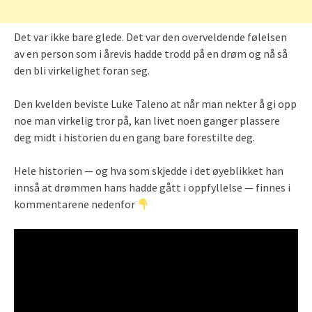
Det var ikke bare glede. Det var den overveldende følelsen
av en person som i årevis hadde trodd på en drøm og nå så
den bli virkelighet foran seg.
Den kvelden beviste Luke Taleno at når man nekter å gi opp
noe man virkelig tror på, kan livet noen ganger plassere
deg midt i historien du en gang bare forestilte deg.
Hele historien — og hva som skjedde i det øyeblikket han
innså at drømmen hans hadde gått i oppfyllelse — finnes i
kommentarene nedenfor