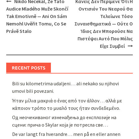
Post
Nikdo Nečekal, Že Tato
Κανείς Δεν Περίμενε Ότι Η
navigation
Audice Mladého Muže Skončí
Οντισιόν Του Νεαρού Θα
Tak Emotivně — Ani On Sám
Τελείωνε Τόσο
Nemohl Uvěřit Tomu, Co Se
Συναισθηματικά — Ούτε Ο
Právě Stalo
Ίδιος Δεν Μπορούσε Να
Πιστέψει Αυτό Που Μόλις
Είχε Συμβεί
RECENT POSTS
Bili su kilometrima udaljeni… ali nekako su njihovi
umovi bili povezani.
Ήταν μίλια μακριά ο ένας από τον άλλον… αλλά με
κάποιον τρόπο το μυαλό τους ήταν συνδεδεμένο.
Од неочекиваног изненађења до експлозије на
сцени: прича о Skylar која је потресла све…
De var langt fra hverandre… men på en eller annen