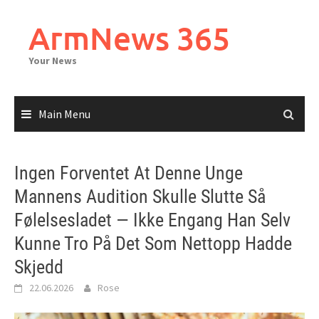
Skip
to
ArmNews 365
content
Your News
Main Menu
Ingen Forventet At Denne Unge
Mannens Audition Skulle Slutte Så
Følelsesladet — Ikke Engang Han Selv
Kunne Tro På Det Som Nettopp Hadde
Skjedd
22.06.2026
Rose