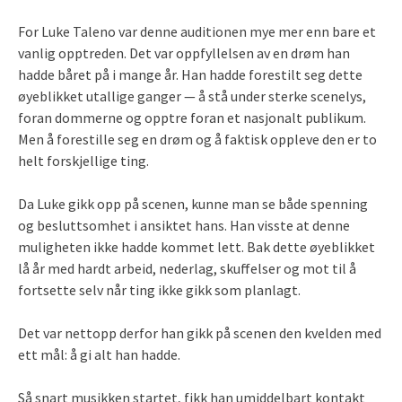
For Luke Taleno var denne auditionen mye mer enn bare et
vanlig opptreden. Det var oppfyllelsen av en drøm han
hadde båret på i mange år. Han hadde forestilt seg dette
øyeblikket utallige ganger — å stå under sterke scenelys,
foran dommerne og opptre foran et nasjonalt publikum.
Men å forestille seg en drøm og å faktisk oppleve den er to
helt forskjellige ting.
Da Luke gikk opp på scenen, kunne man se både spenning
og besluttsomhet i ansiktet hans. Han visste at denne
muligheten ikke hadde kommet lett. Bak dette øyeblikket
lå år med hardt arbeid, nederlag, skuffelser og mot til å
fortsette selv når ting ikke gikk som planlagt.
Det var nettopp derfor han gikk på scenen den kvelden med
ett mål: å gi alt han hadde.
Så snart musikken startet, fikk han umiddelbart kontakt