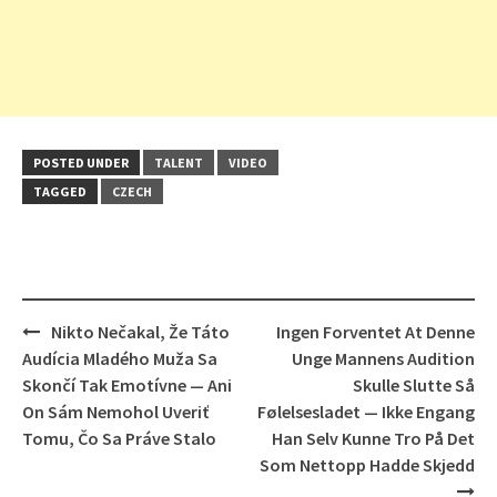
POSTED UNDER
TALENT
VIDEO
TAGGED
CZECH
Post
Nikto Nečakal, Že Táto
Ingen Forventet At Denne
navigation
Audícia Mladého Muža Sa
Unge Mannens Audition
Skončí Tak Emotívne — Ani
Skulle Slutte Så
On Sám Nemohol Uveriť
Følelsesladet — Ikke Engang
Tomu, Čo Sa Práve Stalo
Han Selv Kunne Tro På Det
Som Nettopp Hadde Skjedd