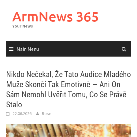
Skip
to
ArmNews 365
content
Your News
Main Menu
Nikdo Nečekal, Že Tato Audice Mladého
Muže Skončí Tak Emotivně — Ani On
Sám Nemohl Uvěřit Tomu, Co Se Právě
Stalo
22.06.2026
Rose