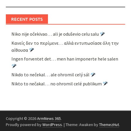
RECENT POSTS
Niko nije očekivao… ali je oduševio celu salu
Κανείς δεν το περίμενε… αλλά εντυπωσίασε όλη την
αίθουσα
Ingen forventet det… men han imponerte hele salen
Nikdo to nečekal… ale ohromil celý sál
Nikto to nečakal… no ohromil celé publikum
Copyright © 2026
ArmNews 365
.
Proudly powered by
WordPress
.
|
Theme: Awaken by
ThemezHut
.