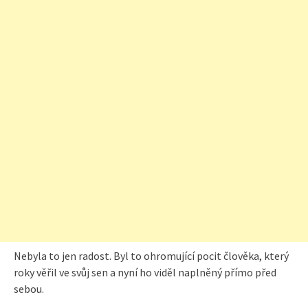
Nebyla to jen radost. Byl to ohromující pocit člověka, který
roky věřil ve svůj sen a nyní ho viděl naplněný přímo před
sebou.