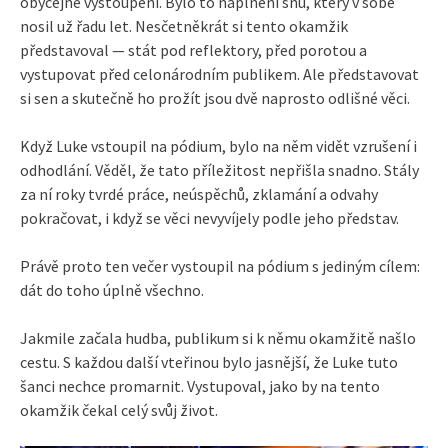
obyčejné vystoupení. Bylo to naplnění snu, který v sobě
nosil už řadu let. Nesčetněkrát si tento okamžik
představoval — stát pod reflektory, před porotou a
vystupovat před celonárodním publikem. Ale představovat
si sen a skutečně ho prožít jsou dvě naprosto odlišné věci.
Když Luke vstoupil na pódium, bylo na něm vidět vzrušení i
odhodlání. Věděl, že tato příležitost nepřišla snadno. Stály
za ní roky tvrdé práce, neúspěchů, zklamání a odvahy
pokračovat, i když se věci nevyvíjely podle jeho představ.
Právě proto ten večer vystoupil na pódium s jediným cílem:
dát do toho úplně všechno.
Jakmile začala hudba, publikum si k němu okamžitě našlo
cestu. S každou další vteřinou bylo jasnější, že Luke tuto
šanci nechce promarnit. Vystupoval, jako by na tento
okamžik čekal celý svůj život.