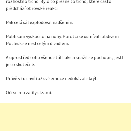
rozhostilo ticho. Bylo to přesně to ticho, které často
předchází obrovské reakci.
Pak celá sál explodoval nadšením.
Publikum vyskočilo na nohy. Porotci se usmívali obdivem.
Potlesk se nesl celým divadlem.
A uprostřed toho všeho stál Luke a snažil se pochopit, jestli
je to skutečné.
Právě v tu chvíli už své emoce nedokázal skrýt.
Oči se mu zalily slzami.