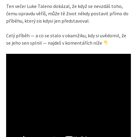
Ten večer Luke Taleno dokázal, že když se nevzdáš toho,
čemu opravdu věříš, může tě život někdy postavit přímo do
příběhu, který sis kdysi jen představoval.
Celý příběh — a co se stalo v okamžiku, kdy si uvědomil, že
se jeho sen splnil — najdeš v komentářích níže