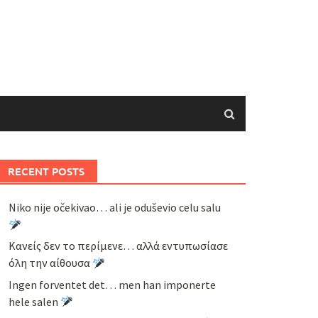
RECENT POSTS
Niko nije očekivao… ali je oduševio celu salu
Κανείς δεν το περίμενε… αλλά εντυπωσίασε
όλη την αίθουσα
Ingen forventet det… men han imponerte
hele salen