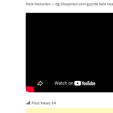
Hele historien — og illusjonen som gjorde hele t
Post Views:
64