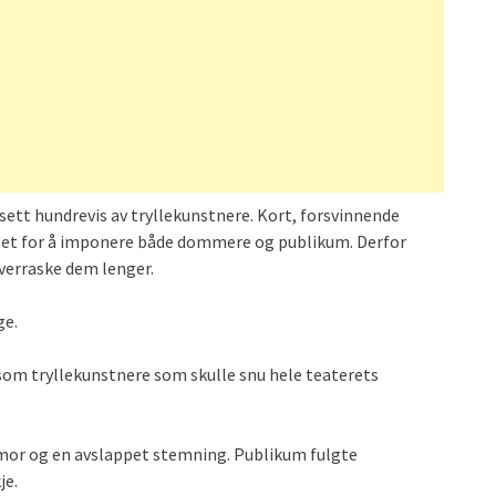
ett hundrevis av tryllekunstnere. Kort, forsvinnende
laget for å imponere både dommere og publikum. Derfor
overraske dem lenger.
ge.
 som tryllekunstnere som skulle snu hele teaterets
 humor og en avslappet stemning. Publikum fulgte
je.