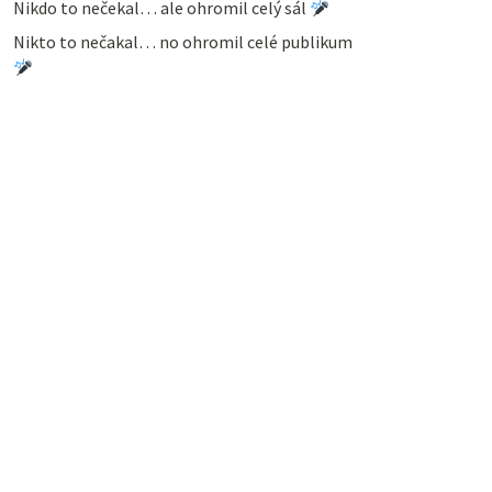
Nikdo to nečekal… ale ohromil celý sál
Nikto to nečakal… no ohromil celé publikum