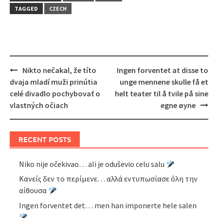
TAGGED
CZECH
Post
Nikto nečakal, že títo
Ingen forventet at disse to
navigation
dvaja mladí muži prinútia
unge mennene skulle få et
celé divadlo pochybovať o
helt teater til å tvile på sine
vlastných očiach
egne øyne
RECENT POSTS
Niko nije očekivao… ali je oduševio celu salu
Κανείς δεν το περίμενε… αλλά εντυπωσίασε όλη την
αίθουσα
Ingen forventet det… men han imponerte hele salen