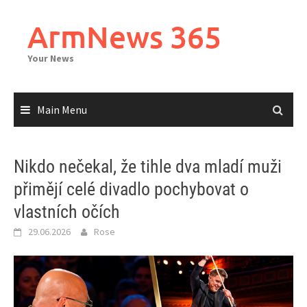
Skip
to
ArmNews 365
content
Your News
Main Menu
Nikdo nečekal, že tihle dva mladí muži
přimějí celé divadlo pochybovat o
vlastních očích
29.06.2026
Rose