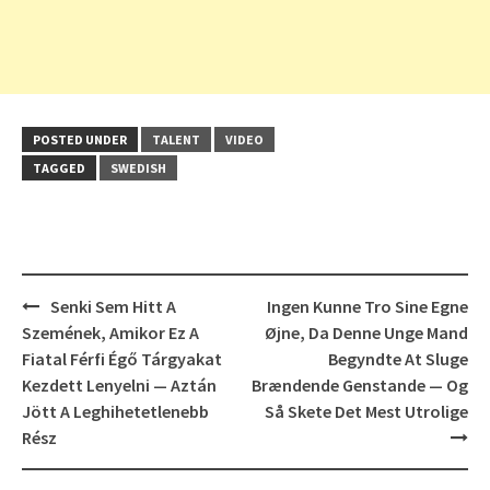
POSTED UNDER
TALENT
VIDEO
TAGGED
SWEDISH
Post
Senki Sem Hitt A
Ingen Kunne Tro Sine Egne
navigation
Szemének, Amikor Ez A
Øjne, Da Denne Unge Mand
Fiatal Férfi Égő Tárgyakat
Begyndte At Sluge
Kezdett Lenyelni — Aztán
Brændende Genstande — Og
Jött A Leghihetetlenebb
Så Skete Det Mest Utrolige
Rész