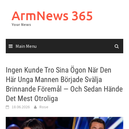
Skip
to
ArmNews 365
content
Your News
Main Menu
Ingen Kunde Tro Sina Ögon När Den
Här Unga Mannen Började Svälja
Brinnande Föremål — Och Sedan Hände
Det Mest Otroliga
18.06.2026
Rose