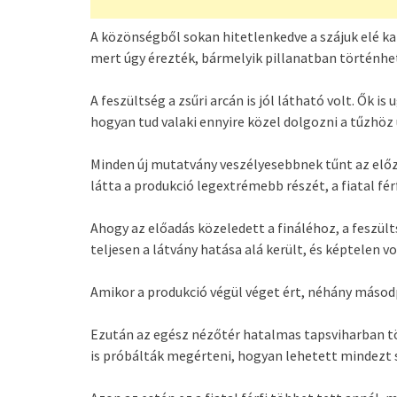
A közönségből sokan hitetlenkedve a szájuk elé k
mert úgy érezték, bármelyik pillanatban történhet
A feszültség a zsűri arcán is jól látható volt. Ők
hogyan tud valaki ennyire közel dolgozni a tűzhöz
Minden új mutatvány veszélyesebbnek tűnt az előz
látta a produkció legextrémebb részét, a fiatal f
Ahogy az előadás közeledett a fináléhoz, a feszül
teljesen a látvány hatása alá került, és képtelen v
Amikor a produkció végül véget ért, néhány másodp
Ezután az egész nézőtér hatalmas tapsviharban t
is próbálták megérteni, hogyan lehetett mindezt s