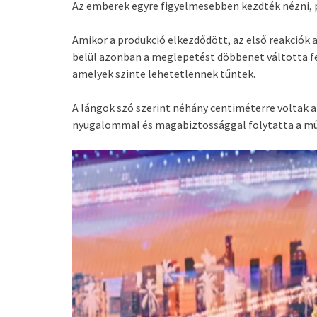
Az emberek egyre figyelmesebben kezdték nézni, p
Amikor a produkció elkezdődött, az első reakciók
belül azonban a meglepetést döbbenet váltotta fel
amelyek szinte lehetetlennek tűntek.
A lángok szó szerint néhány centiméterre voltak az 
nyugalommal és magabiztossággal folytatta a mű