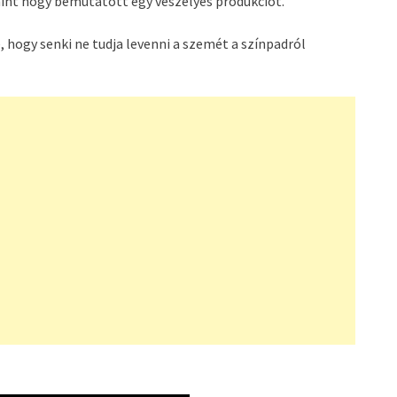
 mint hogy bemutatott egy veszélyes produkciót.
 hogy senki ne tudja levenni a szemét a színpadról