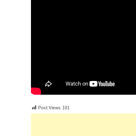
Post Views:
101