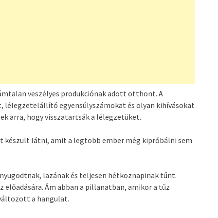
zámtalan veszélyes produkciónak adott otthont. A
 lélegzetelállító egyensúlyszámokat és olyan kihívásokat
k arra, hogy visszatartsák a lélegzetüket.
 készült látni, amit a legtöbb ember még kipróbálni sem
ra nyugodtnak, lazának és teljesen hétköznapinak tűnt.
 előadására. Ám abban a pillanatban, amikor a tűz
áltozott a hangulat.