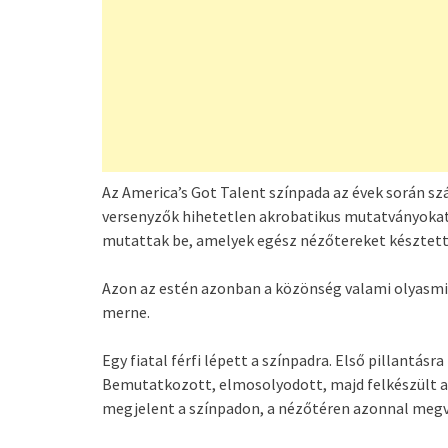
Az America’s Got Talent színpada az évek során s
versenyzők hihetetlen akrobatikus mutatványokat,
mutattak be, amelyek egész nézőtereket késztette
Azon az estén azonban a közönség valami olyasmit
merne.
Egy fiatal férfi lépett a színpadra. Első pillantás
Bemutatkozott, elmosolyodott, majd felkészült az
megjelent a színpadon, a nézőtéren azonnal megv