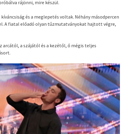
róbálva rájönni, mire készül.
 a kíváncsiság és a meglepetés voltak. Néhány másodpercen
. A fiatal előadó olyan tűzmutatványokat hajtott végre,
arcától, a szájától és a kezétől, ő mégis teljes
sort.