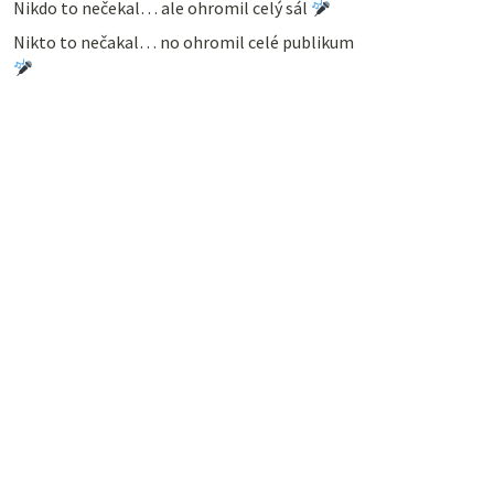
Nikdo to nečekal… ale ohromil celý sál
Nikto to nečakal… no ohromil celé publikum