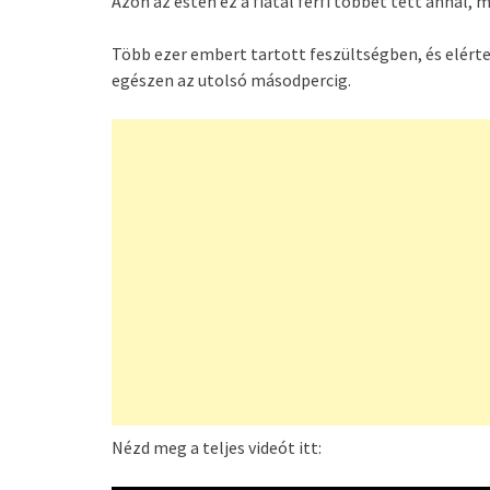
Azon az estén ez a fiatal férfi többet tett annál,
Több ezer embert tartott feszültségben, és elérte,
egészen az utolsó másodpercig.
Nézd meg a teljes videót itt: