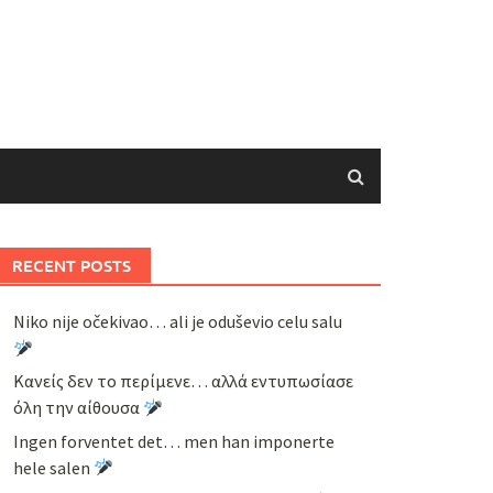
RECENT POSTS
Niko nije očekivao… ali je oduševio celu salu
Κανείς δεν το περίμενε… αλλά εντυπωσίασε
όλη την αίθουσα
Ingen forventet det… men han imponerte
hele salen