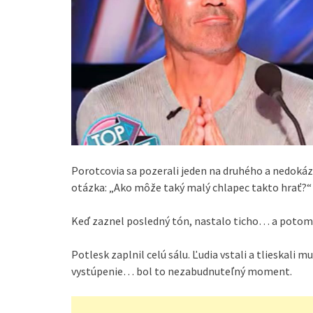
Porotcovia sa pozerali jeden na druhého a nedokázal
otázka: „Ako môže taký malý chlapec takto hrať?“
Keď zaznel posledný tón, nastalo ticho… a potom
Potlesk zaplnil celú sálu. Ľudia vstali a tlieskali m
vystúpenie… bol to nezabudnuteľný moment.