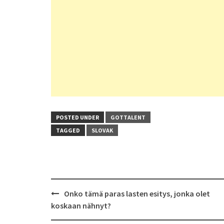
POSTED UNDER
GOTTALENT
TAGGED
SLOVAK
Post
Onko tämä paras lasten esitys, jonka olet
navigation
koskaan nähnyt?