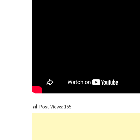
Post Views:
155