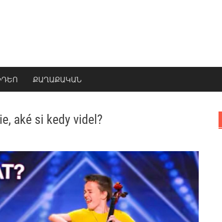
ԻԴԵՈ
ՔԱՂԱՔԱԿԱՆ
e, aké si kedy videl?