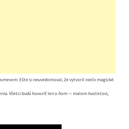
 úsmevom. Ešte si neuvedomoval, že vytvoril niečo magické.
enia. Všetci budú hovoriť len o ňom — malom huslistovi,