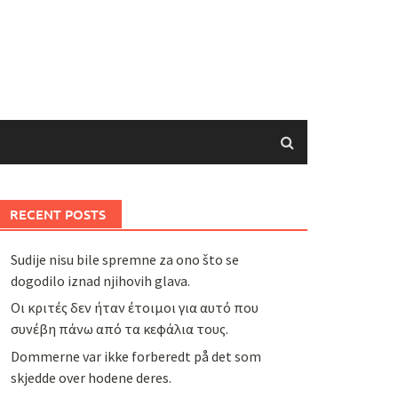
RECENT POSTS
Sudije nisu bile spremne za ono što se
dogodilo iznad njihovih glava.
Οι κριτές δεν ήταν έτοιμοι για αυτό που
συνέβη πάνω από τα κεφάλια τους.
Dommerne var ikke forberedt på det som
skjedde over hodene deres.