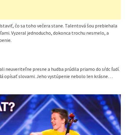
dstaviť, čo sa toho večera stane. Talentová šou prebiehala
sľami. Vyzeral jednoducho, dokonca trochu nesmelo, a
penie.
li neuveriteľne presne a hudba prúdila priamo do sŕdc ľudí.
nedá opísať slovami. Jeho vystúpenie nebolo len krásne…