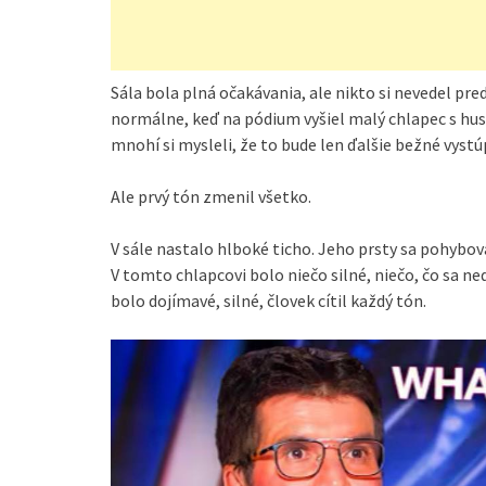
Sála bola plná očakávania, ale nikto si nevedel pre
normálne, keď na pódium vyšiel malý chlapec s hu
mnohí si mysleli, že to bude len ďalšie bežné vystú
Ale prvý tón zmenil všetko.
V sále nastalo hlboké ticho. Jeho prsty sa pohybova
V tomto chlapcovi bolo niečo silné, niečo, čo sa 
bolo dojímavé, silné, človek cítil každý tón.