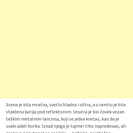
Scena je bila mračna, svetla hladna i oštra, a u centru je bila
staklena kutija pod reflektorom. Unutra je bio čovek vezan
teškim metalnim lancima, koji se jedva kretao, kao da je
svaki udah borba. Iznad njega je tajmer tiho napredovao, ali