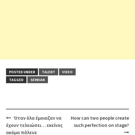
POSTED UNDER
TALENT
VIDEO
TAGGED
SERBIAN
Post
Όταν όλα έμοιαζαν να
How can two people create
navigation
έχουν τελειώσει… εκείνος
such perfection on stage?
ακόμα πάλευε