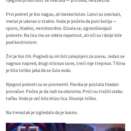
njegova prisutnost se osećala — pritiska, neizbežna.
Prvi pokret je bio nagao, ali beskoristan. Lanci su zveckali,
metal je udarao o staklo. Voda je počela da puni kutiju —
sporo, hladno, nemilosrdno. Dizala se, ograničavajući
pokrete. Na licu mu se videla napetost, ali oči su i dalje bile
pod kontrolom.
Žiri je bio tih. Pogledi su im bili zalepljeni za scenu. Jedan se
nagnuo napred, drugi stisnuo usne, treći nije trepnuo. Tišina
je bila toliko jaka da se čula voda.
Njegovi pokreti su se promenili. Panika je postala hladan
proračun. Počeo je da radi na okovima. Prsti su tražili slabu
tačku. Voda je već bila blizu lica. Disanje teško.
Na trenutak je izgledalo da je kasno.