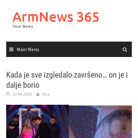
Skip
to
ArmNews 365
content
Your News
Main Menu
Kada je sve izgledalo završeno… on je i
dalje borio
10.06.2026
Vica