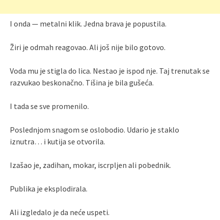
I onda — metalni klik. Jedna brava je popustila.
Žiri je odmah reagovao. Ali još nije bilo gotovo.
Voda mu je stigla do lica. Nestao je ispod nje. Taj trenutak se
razvukao beskonačno. Tišina je bila gušeća.
I tada se sve promenilo.
Poslednjom snagom se oslobodio. Udario je staklo
iznutra… i kutija se otvorila.
Izašao je, zadihan, mokar, iscrpljen ali pobednik.
Publika je eksplodirala.
Ali izgledalo je da neće uspeti.