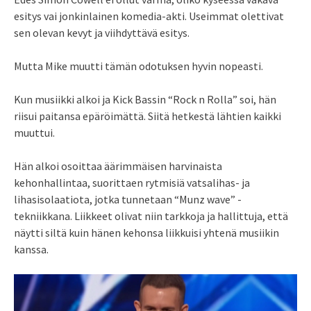
esitys vai jonkinlainen komedia-akti. Useimmat olettivat
sen olevan kevyt ja viihdyttävä esitys.
Mutta Mike muutti tämän odotuksen hyvin nopeasti.
Kun musiikki alkoi ja Kick Bassin “Rock n Rolla” soi, hän
riisui paitansa epäröimättä. Siitä hetkestä lähtien kaikki
muuttui.
Hän alkoi osoittaa äärimmäisen harvinaista
kehonhallintaa, suorittaen rytmisiä vatsalihas- ja
lihasisolaatiota, jotka tunnetaan “Munz wave” -
tekniikkana. Liikkeet olivat niin tarkkoja ja hallittuja, että
näytti siltä kuin hänen kehonsa liikkuisi yhtenä musiikin
kanssa.