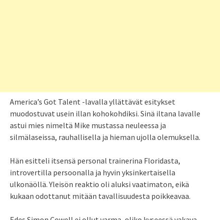
America’s Got Talent -lavalla yllättävät esitykset
muodostuvat usein illan kohokohdiksi. Sinä iltana lavalle
astui mies nimeltä Mike mustassa neuleessa ja
silmälaseissa, rauhallisella ja hieman ujolla olemuksella.
Hän esitteli itsensä personal trainerina Floridasta,
introvertilla persoonalla ja hyvin yksinkertaisella
ulkonäöllä. Yleisön reaktio oli aluksi vaatimaton, eikä
kukaan odottanut mitään tavallisuudesta poikkeavaa.
Edes Simon Cowell ei ollut varma, oliko kyseessä vakava