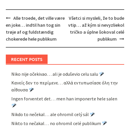
Post
Alle troede, det ville være
Všetci si mysleli, že to bude
navigation
en joke… indtil han tog sin
vtip… až kým si nevyzliekol
trøje af og fuldstændig
tričko a úplne šokoval celé
chokerede hele publikum
publikum
RECENT POSTS
Niko nije očekivao… ali je oduševio celu salu
Κανείς δεν το περίμενε… αλλά εντυπωσίασε όλη την
αίθουσα
Ingen forventet det… men han imponerte hele salen
Nikdo to nečekal… ale ohromil celý sál
Nikto to nečakal… no ohromil celé publikum