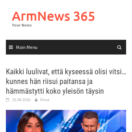
Skip
to
ArmNews 365
content
Your News
Main Menu
Kaikki luulivat, että kyseessä olisi vitsi…
kunnes hän riisui paitansa ja
hämmästytti koko yleisön täysin
25.06.2026
Rose