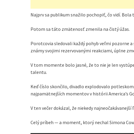
Najprv sa publikum snažilo pochopiť, čo vidí. Bol
Potom sa táto zmätenosť zmenila na čistý úžas.
Porotcovia sledovali každý pohyb veľmi pozorne a 
známy svojimi rezervovanými reakciami, úplne zmeni
V tom momente bolo jasné, že to nie je len vystúp
talentu.
Keď číslo skončilo, divadlo explodovalo potleskom. 
najpamätnejších momentov v histórii America’s Go
V ten večer dokázal, že niekedy najneočakávanejší
Celý príbeh — a moment, ktorý nechal Simona Cow