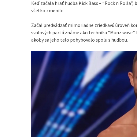
Keď začala hrať hudba Kick Bass – “Rock n Rolla”, 
všetko zmenilo.
Začal predvádzať mimoriadne zriedkavú úroveň kont
svalových partií známe ako technika “Munz wave”. 
akoby sa jeho telo pohybovalo spolu s hudbou.