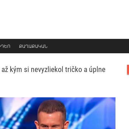
ԻԴԵՈ
ՔԱՂԱՔԱԿԱՆ
… až kým si nevyzliekol tričko a úplne