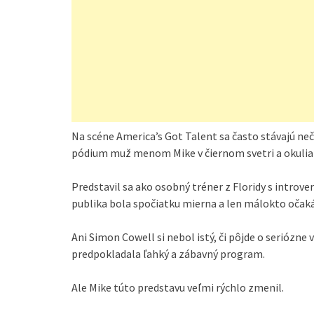
Na scéne America’s Got Talent sa často stávajú neč
pódium muž menom Mike v čiernom svetri a okulia
Predstavil sa ako osobný tréner z Floridy s intro
publika bola spočiatku mierna a len málokto očaká
Ani Simon Cowell si nebol istý, či pôjde o seriózne
predpokladala ľahký a zábavný program.
Ale Mike túto predstavu veľmi rýchlo zmenil.