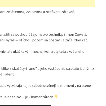
a tam zmätenosť, zvedavosť a nedôvera zároveň.
snažili sa pochopiť tajomstvo techniky. Simon Cowell,
l výraz — stíchol, potom sa postavil a začal tlieskať.
enie, ale ukážka výnimočnej kontroly tela a vzácneho
Mike získal štyri “áno” a jeho vystúpenie sa stalo jedným z
t Talent.
 ľudia vytvárajú najnezabudnuteľnejšie momenty na scéne.
ella bez slov — je v komentároch