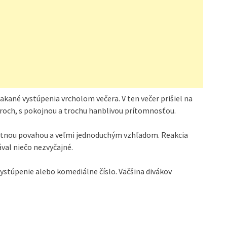
akané vystúpenia vrcholom večera. V ten večer prišiel na
roch, s pokojnou a trochu hanblivou prítomnosťou.
vertnou povahou a veľmi jednoduchým vzhľadom. Reakcia
val niečo nezvyčajné.
 vystúpenie alebo komediálne číslo. Väčšina divákov