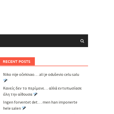
RECENT POSTS
Niko nije očekivao… ali je oduševio celu salu
Κανείς δεν το περίμενε… αλλά εντυπωσίασε
όλη την αίθουσα
Ingen forventet det… men han imponerte
hele salen