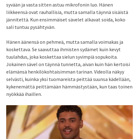
syvään ja vasta sitten astuu mikrofonin luo. Hänen
liikkeensä ovat rauhallisia, mutta samalla täynnä sisäistä
jännitettä. Kun ensimmäiset sävelet alkavat soida, koko
sali tuntuu pysähtyvän.
Hänen äänensä on pehmeä, mutta samalla voimakas ja
koskettava. Se saavuttaa ihmisten sydämet kuin kevyt
tuulahdus, joka koskettaa sielun syvimpiä sopukoita.
Jokainen sävel on täynnä tunnetta, aivan kuin hän kertoisi
elämänsä henkilökohtaisimman tarinan. Videolla näkyy
selvästi, kuinka yksi tuomareista peittää suunsa kädellään,
kykenemättä peittämään hämmästystään, kun taas toinen
nyökkää ihaillen.