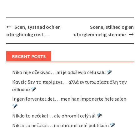
Post
Scen, tystnad och en
Scene, stilhed og en
navigation
oförglömlig röst….
uforglemmelig stemme
RECENT POSTS
Niko nije očekivao… ali je oduševio celu salu
Κανείς δεν το περίμενε… αλλά εντυπωσίασε όλη την
αίθουσα
Ingen forventet det… men han imponerte hele salen
Nikdo to nečekal… ale ohromil celý sál
Nikto to nečakal… no ohromil celé publikum