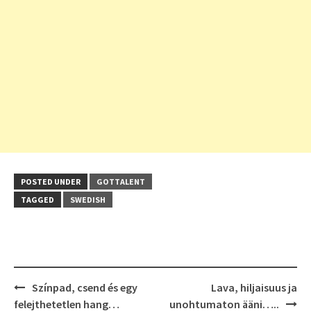
POSTED UNDER
GOTTALENT
TAGGED
SWEDISH
Post
Színpad, csend és egy
Lava, hiljaisuus ja
navigation
felejthetetlen hang…
unohtumaton ääni…..