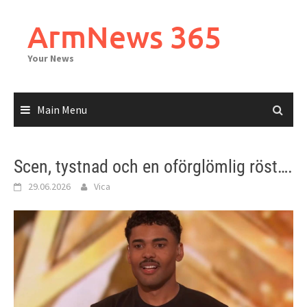
Skip
to
ArmNews 365
content
Your News
Main Menu
Scen, tystnad och en oförglömlig röst….
29.06.2026
Vica