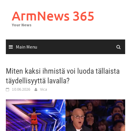
Skip
to
ArmNews 365
content
Your News
Main Menu
Miten kaksi ihmistä voi luoda tällaista
täydellisyyttä lavalla?
10.06.2026
Vica