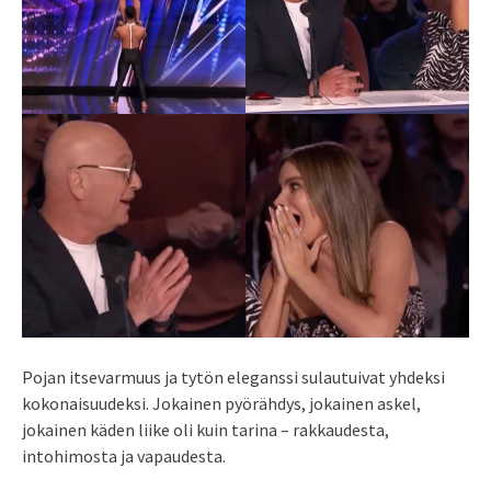
Pojan itsevarmuus ja tytön eleganssi sulautuivat yhdeksi
kokonaisuudeksi. Jokainen pyörähdys, jokainen askel,
jokainen käden liike oli kuin tarina – rakkaudesta,
intohimosta ja vapaudesta.