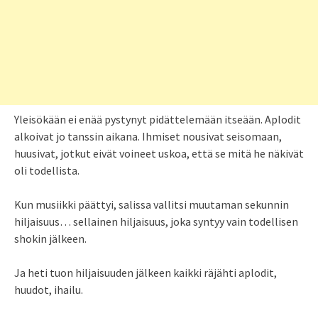
Yleisökään ei enää pystynyt pidättelemään itseään. Aplodit
alkoivat jo tanssin aikana. Ihmiset nousivat seisomaan,
huusivat, jotkut eivät voineet uskoa, että se mitä he näkivät
oli todellista.
Kun musiikki päättyi, salissa vallitsi muutaman sekunnin
hiljaisuus… sellainen hiljaisuus, joka syntyy vain todellisen
shokin jälkeen.
Ja heti tuon hiljaisuuden jälkeen kaikki räjähti aplodit,
huudot, ihailu.