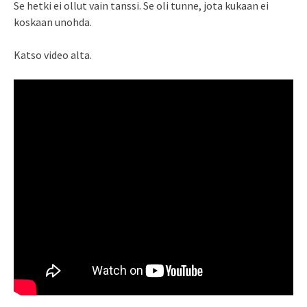
Se hetki ei ollut vain tanssi. Se oli tunne, jota kukaan ei
koskaan unohda.
Katso video alta.