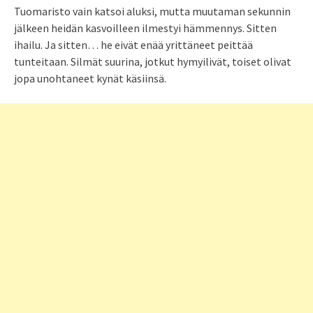
Tuomaristo vain katsoi aluksi, mutta muutaman sekunnin
jälkeen heidän kasvoilleen ilmestyi hämmennys. Sitten
ihailu. Ja sitten… he eivät enää yrittäneet peittää
tunteitaan. Silmät suurina, jotkut hymyilivät, toiset olivat
jopa unohtaneet kynät käsiinsä.