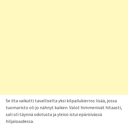
Se ilta vaikutti tavalliselta yksi kilpailukierros lisää, jossa
tuomaristo oli jo nähnyt kaiken. Valot himmenivät hitaasti,
sali oli täynnä odotusta ja yleisö istui epäröivässä
hiljaisuudessa.