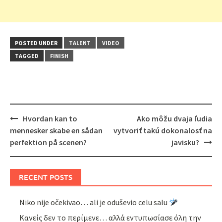
POSTED UNDER
TALENT
VIDEO
TAGGED
FINISH
Post
Hvordan kan to
Ako môžu dvaja ľudia
navigation
mennesker skabe en sådan
vytvoriť takú dokonalosť na
perfektion på scenen?
javisku?
RECENT POSTS
Niko nije očekivao… ali je oduševio celu salu
Κανείς δεν το περίμενε… αλλά εντυπωσίασε όλη την