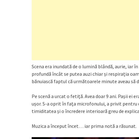
Scena era inundată de o lumină blândă, aurie, iar în
profundă încât se putea auzi chiar și respirația oa
bănuiască faptul că următoarele minute aveau să de
Pe scenă a urcat o fetiță. Avea doar 9 ani. Pașii ei
ușor. S-a oprit în fața microfonului, a privit pentru o
timiditatea și o încredere interioară greu de explica
Muzica a început încet… iar prima notă a răsunat.