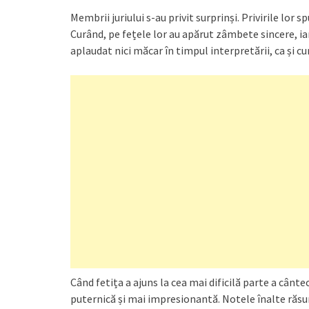
Membrii juriului s-au privit surprinși. Privirile lor
Curând, pe fețele lor au apărut zâmbete sincere, iar
aplaudat nici măcar în timpul interpretării, ca și c
Când fetița a ajuns la cea mai dificilă parte a cântec
puternică și mai impresionantă. Notele înalte răsun