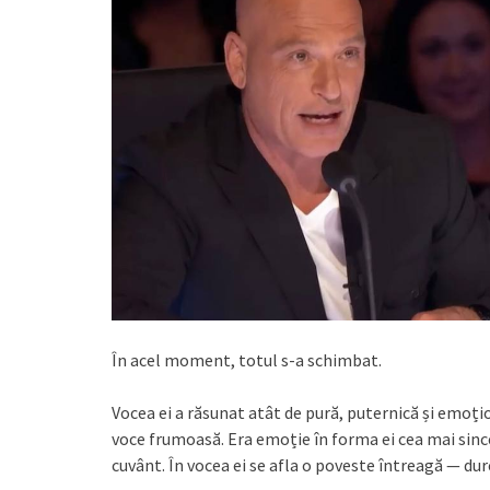
În acel moment, totul s-a schimbat.
Vocea ei a răsunat atât de pură, puternică și emoți
voce frumoasă. Era emoție în forma ei cea mai since
cuvânt. În vocea ei se afla o poveste întreagă — dure