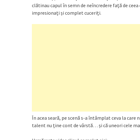
clătinau capul în semn de neîncredere față de ceea 
impresionați și complet cuceriți.
În acea seară, pe scenă s-a întâmplat ceva la care 
talent nu ține cont de vârstă… și că uneori cele mai