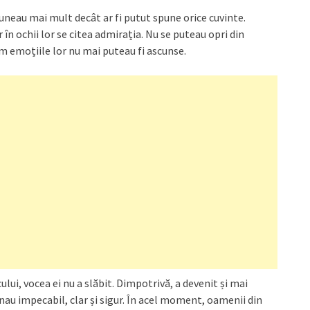
 spuneau mai mult decât ar fi putut spune orice cuvinte.
 în ochii lor se citea admirația. Nu se puteau opri din
um emoțiile lor nu mai puteau fi ascunse.
ului, vocea ei nu a slăbit. Dimpotrivă, a devenit și mai
au impecabil, clar și sigur. În acel moment, oamenii din