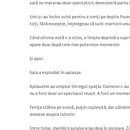
sală nu mai erau doar spectatori; deveniseră parte
Unii și-au închis ochii pentru a simți pe deplin frumu
toți, fără excepție, înțelegeau că sunt martorii unui
Când ultima notă s-a stins, o liniște deplină a cupri
apare doar după cele mai puternice momente.
Și apoi…
Sala a explodat în aplauze.
Aplauzele au umplut întregul spațiu. Oamenii s-au ri
nu a fost doar un spectacol reușit. A fost un moment
Fetița stătea pe scenă, puțin copleșită, dar zâmbin
avusese asupra tuturor.
Între timp, membrii juriului erau deja în picioare. 