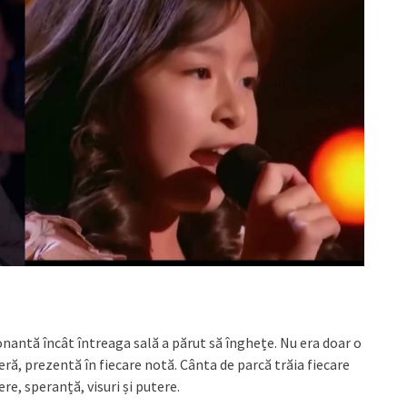
onantă încât întreaga sală a părut să înghețe. Nu era doar o
ră, prezentă în fiecare notă. Cânta de parcă trăia fiecare
re, speranță, visuri și putere.