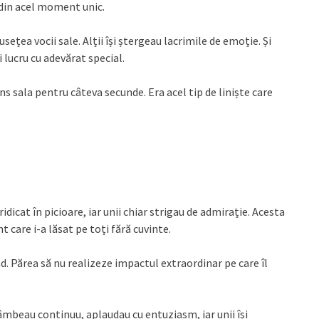
 din acel moment unic.
sețea vocii sale. Alții își ștergeau lacrimile de emoție. Și
 lucru cu adevărat special.
ns sala pentru câteva secunde. Era acel tip de liniște care
dicat în picioare, iar unii chiar strigau de admirație. Acesta
 care i-a lăsat pe toți fără cuvinte.
d. Părea să nu realizeze impactul extraordinar pe care îl
Zâmbeau continuu, aplaudau cu entuziasm, iar unii își