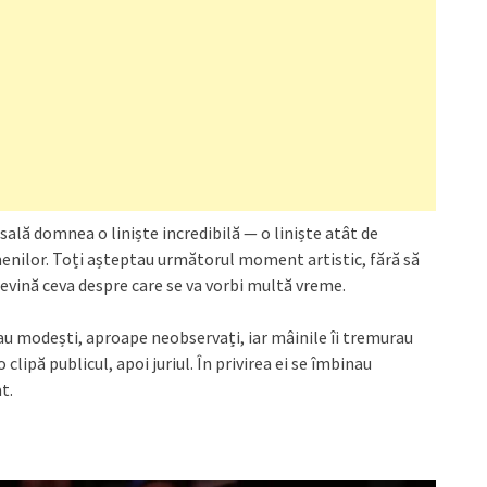
 sală domnea o liniște incredibilă — o liniște atât de
menilor. Toți așteptau următorul moment artistic, fără să
vină ceva despre care se va vorbi multă vreme.
 erau modești, aproape neobservați, iar mâinile îi tremurau
 clipă publicul, apoi juriul. În privirea ei se îmbinau
t.