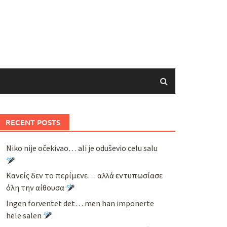
RECENT POSTS
Niko nije očekivao… ali je oduševio celu salu
Κανείς δεν το περίμενε… αλλά εντυπωσίασε
όλη την αίθουσα
Ingen forventet det… men han imponerte
hele salen