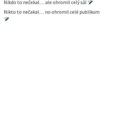
Nikdo to nečekal… ale ohromil celý sál
Nikto to nečakal… no ohromil celé publikum