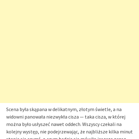
Scena była skąpana w delikatnym, złotym świetle, a na
widowni panowała niezwykła cisza — taka cisza, w której
można było usłyszeć nawet oddech. Wszyscy czekali na
kolejny występ, nie podejrzewając, że najbliższe kilka minut