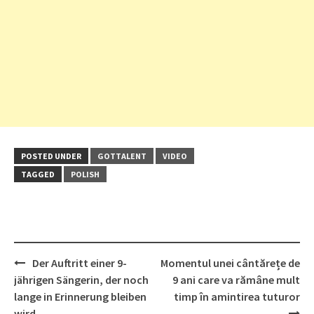
POSTED UNDER
GOTTALENT
VIDEO
TAGGED
POLISH
Post
Der Auftritt einer 9-
Momentul unei cântărețe de
navigation
jährigen Sängerin, der noch
9 ani care va rămâne mult
lange in Erinnerung bleiben
timp în amintirea tuturor
wird