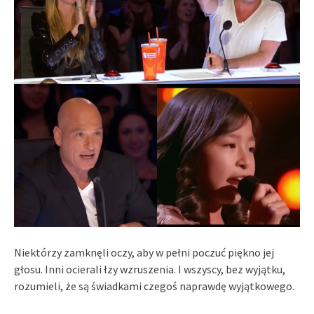
Niektórzy zamknęli oczy, aby w pełni poczuć piękno jej
głosu. Inni ocierali łzy wzruszenia. I wszyscy, bez wyjątku,
rozumieli, że są świadkami czegoś naprawdę wyjątkowego.