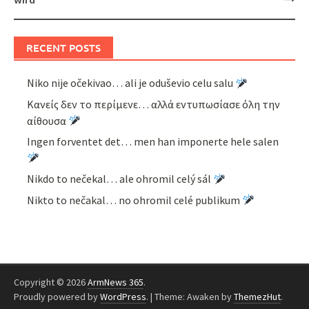
RECENT POSTS
Niko nije očekivao… ali je oduševio celu salu
Κανείς δεν το περίμενε… αλλά εντυπωσίασε όλη την
αίθουσα
Ingen forventet det… men han imponerte hele salen
Nikdo to nečekal… ale ohromil celý sál
Nikto to nečakal… no ohromil celé publikum
Copyright © 2026
ArmNews 365
.
Proudly powered by
WordPress
.
|
Theme: Awaken by
ThemezHut
.