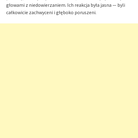
głowami z niedowierzaniem. Ich reakcja była jasna — byli
całkowicie zachwyceni i głęboko poruszeni.