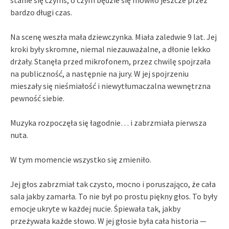
stanie się czymś, o czym będzie się mówiło jeszcze przez
bardzo długi czas.
Na scenę weszła mała dziewczynka. Miała zaledwie 9 lat. Jej
kroki były skromne, niemal niezauważalne, a dłonie lekko
drżały. Stanęła przed mikrofonem, przez chwilę spojrzała
na publiczność, a następnie na jury. W jej spojrzeniu
mieszały się nieśmiałość i niewytłumaczalna wewnętrzna
pewność siebie.
Muzyka rozpoczęła się łagodnie… i zabrzmiała pierwsza
nuta.
W tym momencie wszystko się zmieniło.
Jej głos zabrzmiał tak czysto, mocno i poruszająco, że cała
sala jakby zamarła. To nie był po prostu piękny głos. To były
emocje ukryte w każdej nucie. Śpiewała tak, jakby
przeżywała każde słowo. W jej głosie była cała historia —