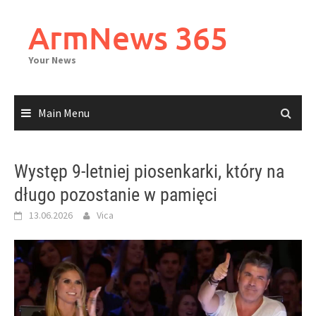
Skip
to
ArmNews 365
content
Your News
Main Menu
Występ 9-letniej piosenkarki, który na
długo pozostanie w pamięci
13.06.2026
Vica