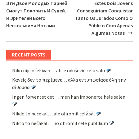
navigation
Эти Двое Молодых Парней
Estes Dois Jovens
Смогут Покорить И Судей,
Conseguiriam Conquistar
И Зрителей Всего
Tanto Os Jurados Como O
Несколькими Нотами
Público Com Apenas
Algumas Notas
RECENT POSTS
Niko nije očekivao… ali je oduševio celu salu
Κανείς δεν το περίμενε… αλλά εντυπωσίασε όλη την
αίθουσα
Ingen forventet det… men han imponerte hele salen
Nikdo to nečekal… ale ohromil celý sál
Nikto to nečakal… no ohromil celé publikum