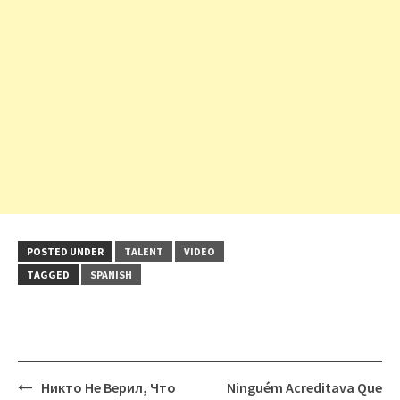
POSTED UNDER
TALENT
VIDEO
TAGGED
SPANISH
Post
Никто Не Верил, Что
Ninguém Acreditava Que