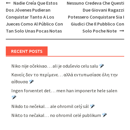
Post
Nadie Creía Que Estos
Nessuno Credeva Che Questi
navigation
Dos Jóvenes Pudieran
Due Giovani Ragazzi
Conquistar Tanto A Los
Potessero Conquistare Sia I
Jueces Como Al Público Con
Giudici Che Il Pubblico Con
Tan Solo Unas Pocas Notas
Solo Poche Note
RECENT POSTS
Niko nije očekivao… ali je oduševio celu salu
Κανείς δεν το περίμενε… αλλά εντυπωσίασε όλη την
αίθουσα
Ingen forventet det… men han imponerte hele salen
Nikdo to nečekal… ale ohromil celý sál
Nikto to nečakal… no ohromil celé publikum