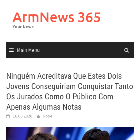
Skip
to
ArmNews 365
content
Your News
Main Menu
Ninguém Acreditava Que Estes Dois
Jovens Conseguiriam Conquistar Tanto
Os Jurados Como O Público Com
Apenas Algumas Notas
16.06.2026
Rose