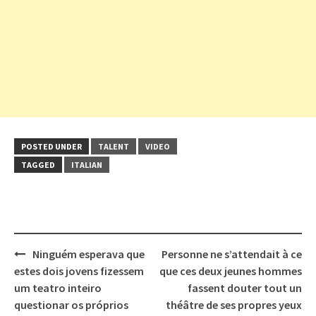
POSTED UNDER
TALENT
VIDEO
TAGGED
ITALIAN
Post
Ninguém esperava que
Personne ne s’attendait à ce
navigation
estes dois jovens fizessem
que ces deux jeunes hommes
um teatro inteiro
fassent douter tout un
questionar os próprios
théâtre de ses propres yeux