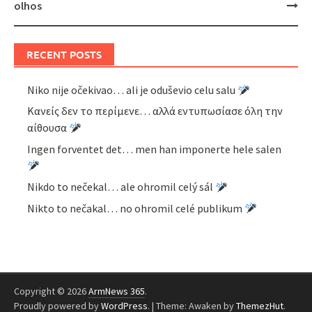
olhos
RECENT POSTS
Niko nije očekivao… ali je oduševio celu salu
Κανείς δεν το περίμενε… αλλά εντυπωσίασε όλη την
αίθουσα
Ingen forventet det… men han imponerte hele salen
Nikdo to nečekal… ale ohromil celý sál
Nikto to nečakal… no ohromil celé publikum
Copyright © 2026
ArmNews 365
.
Proudly powered by
WordPress
.
|
Theme: Awaken by
ThemezHut
.