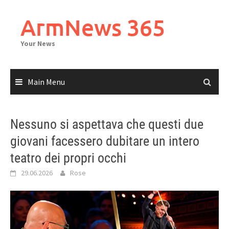
Skip
to
ArmNews 365
content
Your News
Main Menu
Nessuno si aspettava che questi due
giovani facessero dubitare un intero
teatro dei propri occhi
29.06.2026
Rose