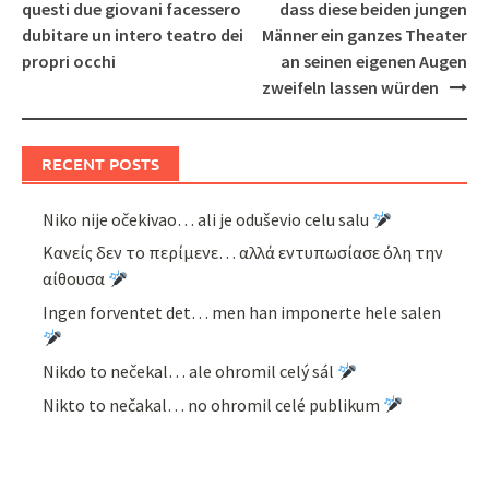
navigation
questi due giovani facessero
dass diese beiden jungen
dubitare un intero teatro dei
Männer ein ganzes Theater
propri occhi
an seinen eigenen Augen
zweifeln lassen würden
RECENT POSTS
Niko nije očekivao… ali je oduševio celu salu
Κανείς δεν το περίμενε… αλλά εντυπωσίασε όλη την
αίθουσα
Ingen forventet det… men han imponerte hele salen
Nikdo to nečekal… ale ohromil celý sál
Nikto to nečakal… no ohromil celé publikum