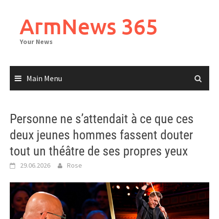
Skip
to
ArmNews 365
content
Your News
Main Menu
Personne ne s’attendait à ce que ces
deux jeunes hommes fassent douter
tout un théâtre de ses propres yeux
29.06.2026
Rose