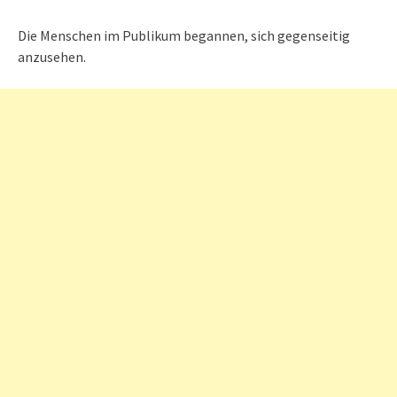
Die Menschen im Publikum begannen, sich gegenseitig
anzusehen.