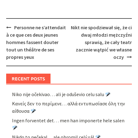
Post
Personne ne s’attendait
Nikt nie spodziewał się, że ci
navigation
à ce que ces deux jeunes
dwaj młodzi mężczyźni
hommes fassent douter
sprawią, że cały teatr
tout un théâtre de ses
zacznie wątpić we własne
propres yeux
oczy
RECENT POSTS
Niko nije očekivao… ali je oduševio celu salu
Κανείς δεν το περίμενε… αλλά εντυπωσίασε όλη την
αίθουσα
Ingen forventet det… men han imponerte hele salen
Nikdo to nečekal… ale ohromil celý sál