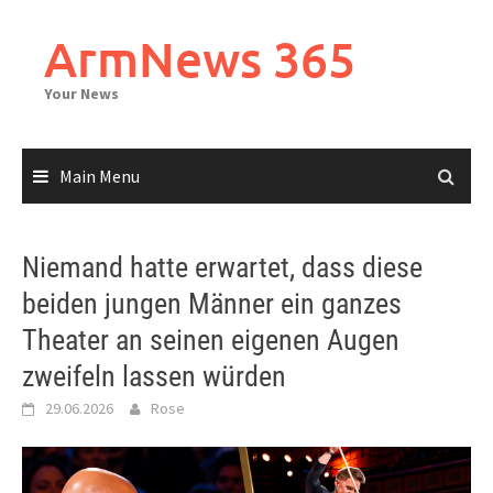
Skip
to
ArmNews 365
content
Your News
Main Menu
Niemand hatte erwartet, dass diese
beiden jungen Männer ein ganzes
Theater an seinen eigenen Augen
zweifeln lassen würden
29.06.2026
Rose