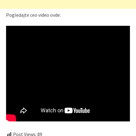
Pogledajte ceo video ovde:
Post Views:
89