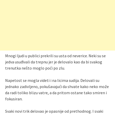
Mnogi ljudi u publici prekrili su usta od neverice. Neki su se
jedva usuđivali da trepnu jer je delovalo kao da bi svakog
trenutka nešto moglo poći po zlu.
Napetost se mogla videti i na licima sudija. Delovali su
jednako zadivljeno, pokušavajući da shvate kako neko može
da radi toliko blizu vatre, a da pritom ostane tako smiren i
fokusiran.
Svaki novi trik delovao je opasnije od prethodnog. I svaki