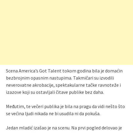
Scena America’s Got Talent tokom godina bila je domaćin
bezbrojnim opasnim nastupima. Takmičari su izvodili
neverovatne akrobacije, spektakularne tačke ravnoteže i
izazove koji su ostavljali čitave publike bez daha.
Međutim, te večeri publika je bila na pragu da vidi nešto što
se većina ljudi nikada ne bi usudila ni da pokuša.
Jedan mladić izašao je na scenu. Na prvi pogled delovao je