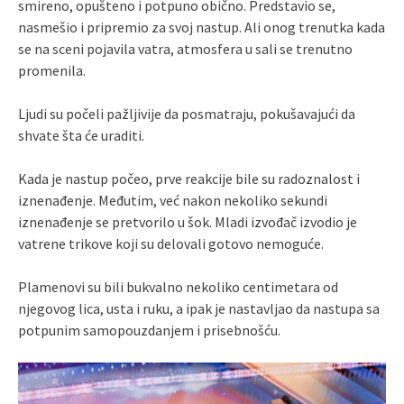
smireno, opušteno i potpuno obično. Predstavio se,
nasmešio i pripremio za svoj nastup. Ali onog trenutka kada
se na sceni pojavila vatra, atmosfera u sali se trenutno
promenila.
Ljudi su počeli pažljivije da posmatraju, pokušavajući da
shvate šta će uraditi.
Kada je nastup počeo, prve reakcije bile su radoznalost i
iznenađenje. Međutim, već nakon nekoliko sekundi
iznenađenje se pretvorilo u šok. Mladi izvođač izvodio je
vatrene trikove koji su delovali gotovo nemoguće.
Plamenovi su bili bukvalno nekoliko centimetara od
njegovog lica, usta i ruku, a ipak je nastavljao da nastupa sa
potpunim samopouzdanjem i prisebnošću.