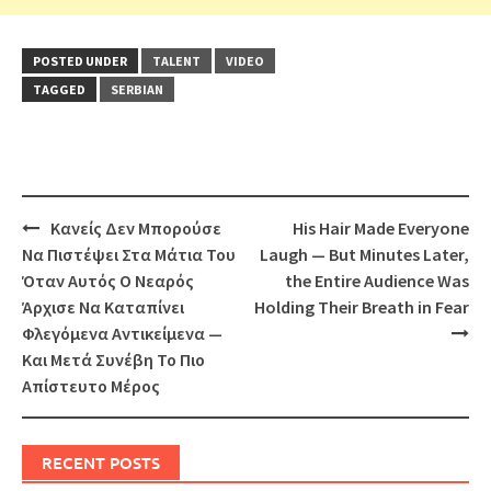
POSTED UNDER
TALENT
VIDEO
TAGGED
SERBIAN
Post
Κανείς Δεν Μπορούσε
His Hair Made Everyone
navigation
Να Πιστέψει Στα Μάτια Του
Laugh — But Minutes Later,
Όταν Αυτός Ο Νεαρός
the Entire Audience Was
Άρχισε Να Καταπίνει
Holding Their Breath in Fear
Φλεγόμενα Αντικείμενα —
Και Μετά Συνέβη Το Πιο
Απίστευτο Μέρος
RECENT POSTS