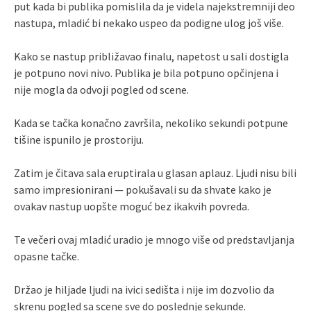
put kada bi publika pomislila da je videla najekstremniji deo
nastupa, mladić bi nekako uspeo da podigne ulog još više.
Kako se nastup približavao finalu, napetost u sali dostigla
je potpuno novi nivo. Publika je bila potpuno opčinjena i
nije mogla da odvoji pogled od scene.
Kada se tačka konačno završila, nekoliko sekundi potpune
tišine ispunilo je prostoriju.
Zatim je čitava sala eruptirala u glasan aplauz. Ljudi nisu bili
samo impresionirani — pokušavali su da shvate kako je
ovakav nastup uopšte moguć bez ikakvih povreda.
Te večeri ovaj mladić uradio je mnogo više od predstavljanja
opasne tačke.
Držao je hiljade ljudi na ivici sedišta i nije im dozvolio da
skrenu pogled sa scene sve do poslednje sekunde.