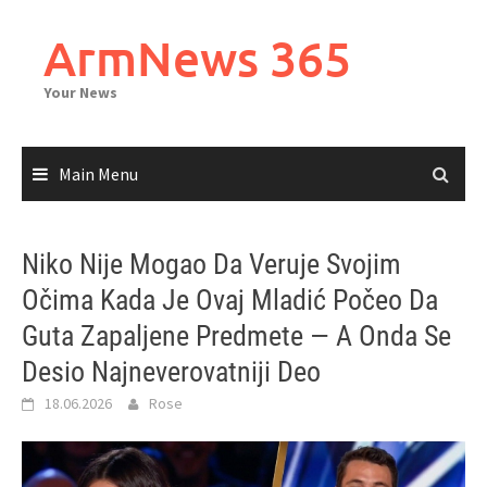
Skip
to
ArmNews 365
content
Your News
Main Menu
Niko Nije Mogao Da Veruje Svojim
Očima Kada Je Ovaj Mladić Počeo Da
Guta Zapaljene Predmete — A Onda Se
Desio Najneverovatniji Deo
18.06.2026
Rose