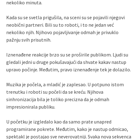
nekoliko minuta.
Kada su se svetla prigušila, na sceni su se pojavili njegovi
neobični partneri. Bili su to roboti, i to ne jedan već
nekoliko njih. Njihovo pojavljivanje odmah je privuklo
pažnju svih prisutnih.
Iznenađene reakcije brzo su se proširile publikom. Ljudi su
gledali jedni u druge pokušavajući da shvate kakav nastup
upravo počinje. Međutim, pravo iznenađenje tek je dolazilo.
Muzika je počela, a mladić je zaplesao. U potpuno istom
trenutku i roboti su počeli da se kreću. Njihova
sinhronizacija bila je toliko precizna da je odmah
impresionirala publiku.
U početku je izgledalo kao da samo prate unapred
programirane pokrete. Međutim, kako je nastup odmicao,
spektakl je postajao sve neverovatniji. Svaka nova sekvenca