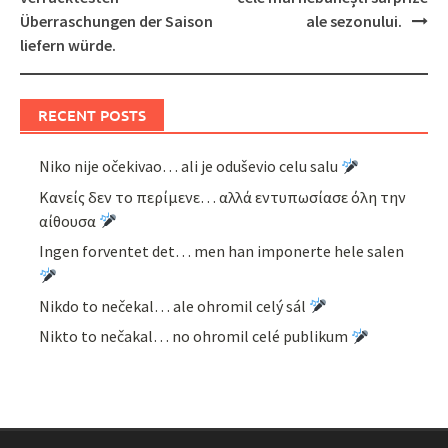
Überraschungen der Saison
ale sezonului.
liefern würde.
RECENT POSTS
Niko nije očekivao… ali je oduševio celu salu
Κανείς δεν το περίμενε… αλλά εντυπωσίασε όλη την
αίθουσα
Ingen forventet det… men han imponerte hele salen
Nikdo to nečekal… ale ohromil celý sál
Nikto to nečakal… no ohromil celé publikum