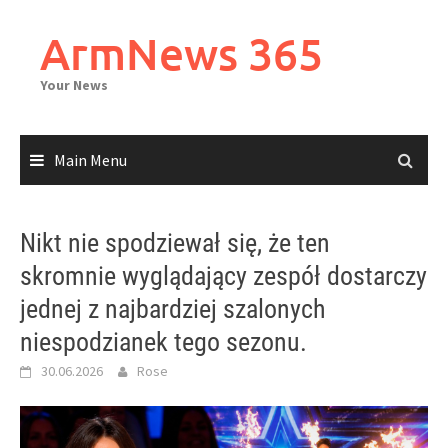
Skip
to
ArmNews 365
content
Your News
Main Menu
Nikt nie spodziewał się, że ten
skromnie wyglądający zespół dostarczy
jednej z najbardziej szalonych
niespodzianek tego sezonu.
30.06.2026
Rose