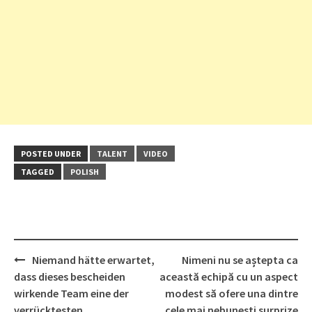
POSTED UNDER
TALENT
VIDEO
TAGGED
POLISH
Post
Niemand hätte erwartet,
Nimeni nu se aștepta ca
navigation
dass dieses bescheiden
această echipă cu un aspect
wirkende Team eine der
modest să ofere una dintre
verrücktesten
cele mai nebunești surprize