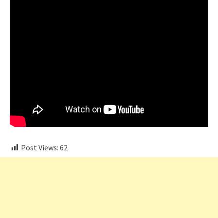
Post Views:
62