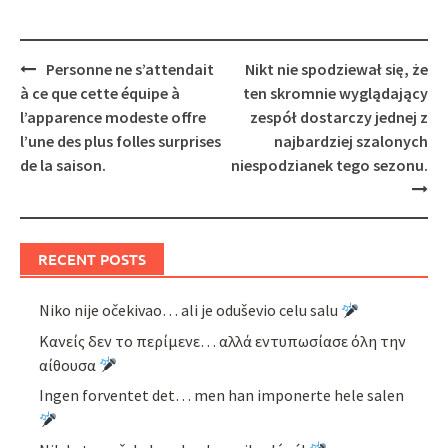
Post
Personne ne s’attendait
Nikt nie spodziewał się, że
navigation
à ce que cette équipe à
ten skromnie wyglądający
l’apparence modeste offre
zespół dostarczy jednej z
l’une des plus folles surprises
najbardziej szalonych
de la saison.
niespodzianek tego sezonu.
RECENT POSTS
Niko nije očekivao… ali je oduševio celu salu
Κανείς δεν το περίμενε… αλλά εντυπωσίασε όλη την
αίθουσα
Ingen forventet det… men han imponerte hele salen