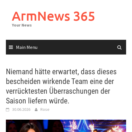
Skip
to
ArmNews 365
content
Your News
Main Menu
Niemand hätte erwartet, dass dieses
bescheiden wirkende Team eine der
verrücktesten Überraschungen der
Saison liefern würde.
30.06.2026
Rose