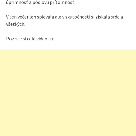
úprimnosť a pódiovú prítomnosť.
V ten večer len spievala ale v skutočnosti si získala srdcia
všetkých.
Pozrite si celé video tu: