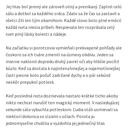
Jej hlas bol jemný ale zároveň silný a prenikavý. Zaplnil celú
sálu a dotkol sa každého srdca. Zdalo sa že čas sa zastavil a
všetci žili len tým okamihom. Každé slovo bolo plné emócií
každá nota niesla príbeh. Nespievala len rozprávala celý
svet plný lásky bolesti a nádeje.
Na začiatku si porotcovia vymieňali prekvapené pohľady ale
čoskoro sa ich tváre zmenili na úsmevy obdivu. Jeden sa
mierne naklonil dopredu druhý zavrel oči aby hlbšie pocítil
kúzlo. Keď sa dostala k najintenzívnejšej a najemotívnejšej
časti piesne bolo počuť zadržané dychy a o pár sekúnd
neskôr prepukol potlesk.
Keď posledná nota doznievala nastalo krátke ticho akoby
nikto nechcel narušiť ten magický moment. V nasledujúcej
sekunde sála vybuchla potleskom. Ľudia stáli usmievali sa
niektorí dokonca so slzami v očiach. Porota ju
jednomyseľne chválila a vyzdvihla jej jedinečný hlas