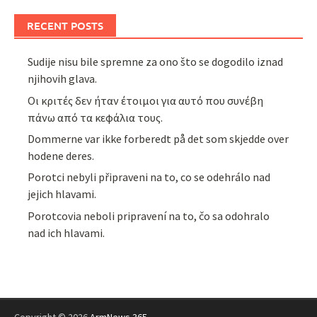
RECENT POSTS
Sudije nisu bile spremne za ono što se dogodilo iznad
njihovih glava.
Οι κριτές δεν ήταν έτοιμοι για αυτό που συνέβη
πάνω από τα κεφάλια τους.
Dommerne var ikke forberedt på det som skjedde over
hodene deres.
Porotci nebyli připraveni na to, co se odehrálo nad
jejich hlavami.
Porotcovia neboli pripravení na to, čo sa odohralo
nad ich hlavami.
Copyright © 2026
ArmNews 365
.