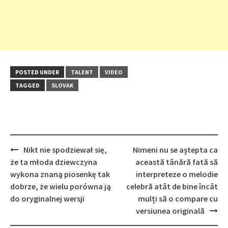
POSTED UNDER
TALENT
VIDEO
TAGGED
SLOVAK
Post
Nikt nie spodziewał się,
Nimeni nu se aștepta ca
navigation
że ta młoda dziewczyna
această tânără fată să
wykona znaną piosenkę tak
interpreteze o melodie
dobrze, że wielu porówna ją
celebră atât de bine încât
do oryginalnej wersji
mulți să o compare cu
versiunea originală