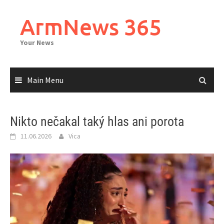
Skip
to
ArmNews 365
content
Your News
Main Menu
Nikto nečakal taký hlas ani porota
11.06.2026
Vica