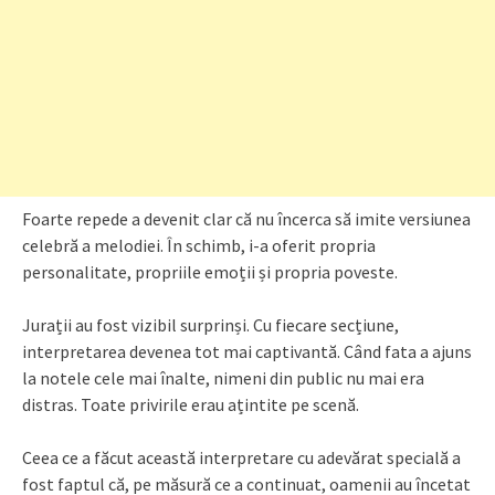
Foarte repede a devenit clar că nu încerca să imite versiunea
celebră a melodiei. În schimb, i-a oferit propria
personalitate, propriile emoții și propria poveste.
Jurații au fost vizibil surprinși. Cu fiecare secțiune,
interpretarea devenea tot mai captivantă. Când fata a ajuns
la notele cele mai înalte, nimeni din public nu mai era
distras. Toate privirile erau ațintite pe scenă.
Ceea ce a făcut această interpretare cu adevărat specială a
fost faptul că, pe măsură ce a continuat, oamenii au încetat