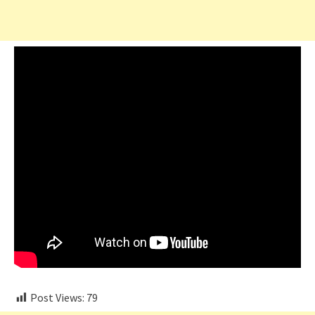
Post Views:
79