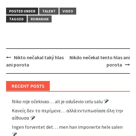
POSTED UNDER
TALENT
VIDEO
TAGGED
ROMANIAN
Post
Nikto nečakal taký hlas
Nikdo nečekal tento hlas ani
navigation
ani porota
porota
RECENT POSTS
Niko nije očekivao… ali je oduševio celu salu
Κανείς δεν το περίμενε… αλλά εντυπωσίασε όλη την
αίθουσα
Ingen forventet det… men han imponerte hele salen