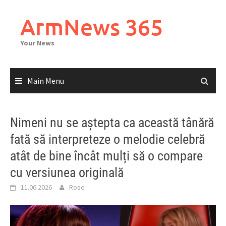
Skip
to
ArmNews 365
content
Your News
Main Menu
Nimeni nu se aștepta ca această tânără
fată să interpreteze o melodie celebră
atât de bine încât mulți să o compare
cu versiunea originală
11.06.2026
Rose