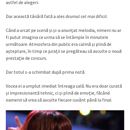
astfel de alegeri.
Dar această tânără fată a ales drumul cel mai dificil.
Când a urcat pe scenă și și-a anunțat melodia, nimeni nu ar
fi putut imagina ce urma să se întâmple în minutele
următoare. Atmosfera din public era calmă și plină de
așteptare, în timp ce jurații se pregăteau să asculte o nouă
prestație de concurs.
Dar totul s-a schimbat după prima notă.
Vocea ei a umplut imediat întreaga sală. Nu era doar curată
și impresionantă tehnic, ci și plină de emoție, făcând
oamenii să vrea să asculte fiecare cuvânt până la final.