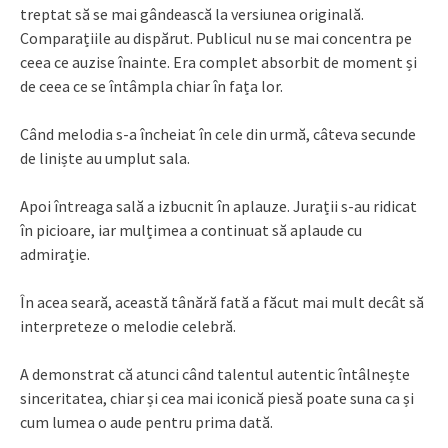
treptat să se mai gândească la versiunea originală.
Comparațiile au dispărut. Publicul nu se mai concentra pe
ceea ce auzise înainte. Era complet absorbit de moment și
de ceea ce se întâmpla chiar în fața lor.
Când melodia s-a încheiat în cele din urmă, câteva secunde
de liniște au umplut sala.
Apoi întreaga sală a izbucnit în aplauze. Jurații s-au ridicat
în picioare, iar mulțimea a continuat să aplaude cu
admirație.
În acea seară, această tânără fată a făcut mai mult decât să
interpreteze o melodie celebră.
A demonstrat că atunci când talentul autentic întâlnește
sinceritatea, chiar și cea mai iconică piesă poate suna ca și
cum lumea o aude pentru prima dată.