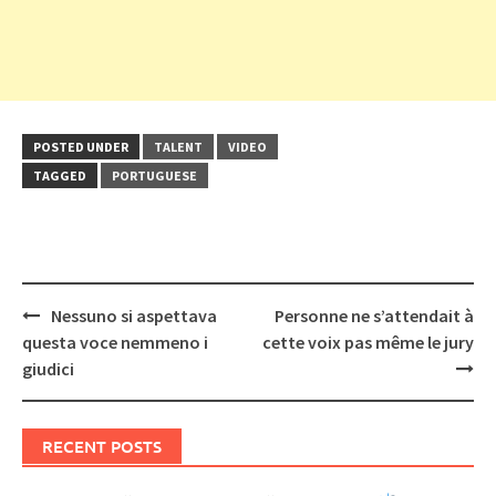
POSTED UNDER
TALENT
VIDEO
TAGGED
PORTUGUESE
Post
Nessuno si aspettava
Personne ne s’attendait à
navigation
questa voce nemmeno i
cette voix pas même le jury
giudici
RECENT POSTS