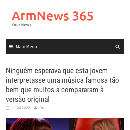
Skip
to
ArmNews 365
content
Your News
Main Menu
Ninguém esperava que esta jovem
interpretasse uma música famosa tão
bem que muitos a compararam à
versão original
11.06.2026
Rose