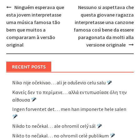
Post
Ninguém esperava que
Nessuno si aspettava che
navigation
esta jovem interpretasse
questa giovane ragazza
uma música famosa tão
interpretasse una canzone
bem que muitos a
famosa così bene da essere
compararam à versão
paragonata da molti alla
original
versione originale
RECENT POSTS
Niko nije očekivao… ali je oduševio celu salu
Κανείς δεν το περίμενε… αλλά εντυπωσίασε όλη την
αίθουσα
Ingen forventet det… men han imponerte hele salen
Nikdo to nečekal… ale ohromil celý sál
Nikto to nečakal… no ohromil celé publikum