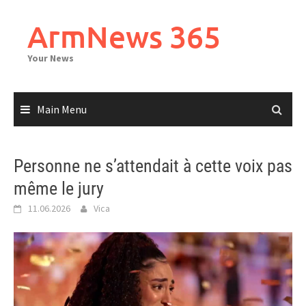
Skip
to
ArmNews 365
content
Your News
Main Menu
Personne ne s’attendait à cette voix pas
même le jury
11.06.2026
Vica