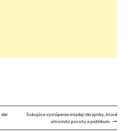
 der
Šokujúce vystúpenie mladej Ukrajinky, ktoré
ohromilo porotu a publikum