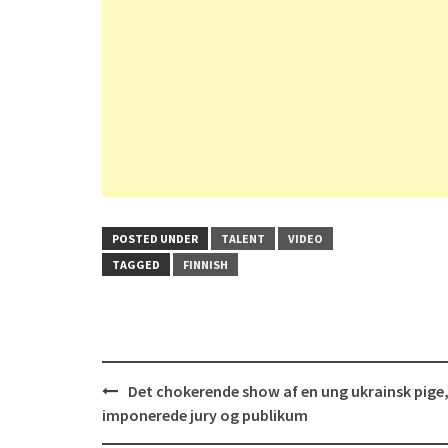
POSTED UNDER
TALENT
VIDEO
TAGGED
FINNISH
Post
Det chokerende show af en ung ukrainsk pige,
navigation
imponerede jury og publikum