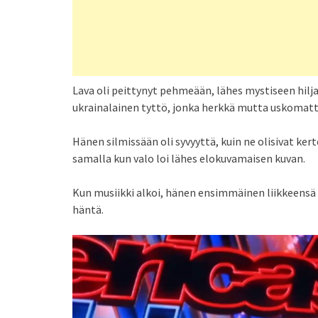
Lava oli peittynyt pehmeään, lähes mystiseen hiljai
ukrainalainen tyttö, jonka herkkä mutta uskomat
Hänen silmissään oli syvyyttä, kuin ne olisivat ker
samalla kun valo loi lähes elokuvamaisen kuvan.
Kun musiikki alkoi, hänen ensimmäinen liikkeensä ol
häntä.