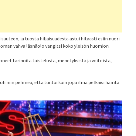
suuteen, ja tuosta hiljaisuudesta astui hitaasti esiin nuori
toman vahva läsnäolo vangitsi koko yleisön huomion.
toneet tarinoita taistelusta, menetyksistä ja voitoista,
i niin pehmeä, että tuntui kuin jopa ilma pelkäisi häiritä