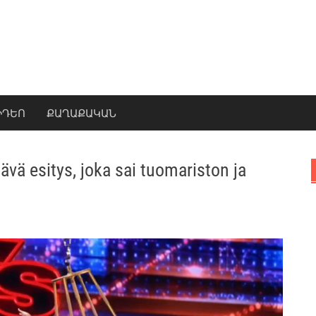
ԻԴԵՈ
ՔԱՂԱՔԱԿԱՆ
ävä esitys, joka sai tuomariston ja