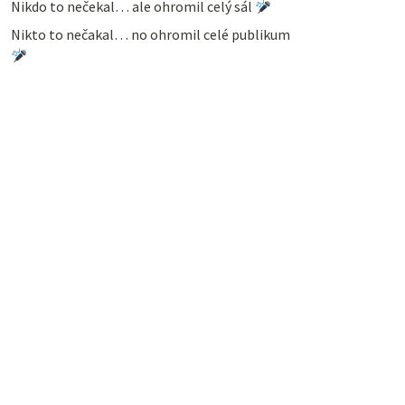
Nikdo to nečekal… ale ohromil celý sál
Nikto to nečakal… no ohromil celé publikum