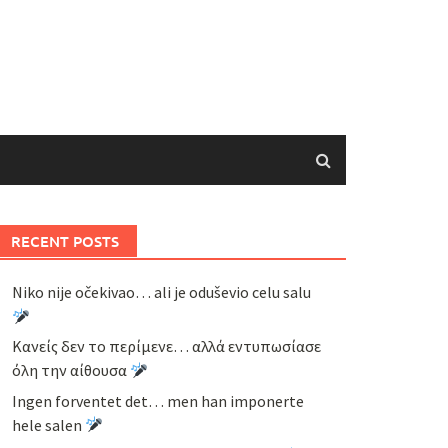
RECENT POSTS
Niko nije očekivao… ali je oduševio celu salu
Κανείς δεν το περίμενε… αλλά εντυπωσίασε
όλη την αίθουσα
Ingen forventet det… men han imponerte
hele salen