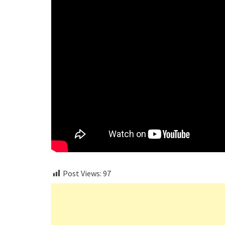
Post Views:
97