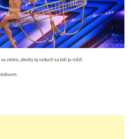
sa zdalo, akoby aj vzduch sa bál ju rušiť.
obdivom.