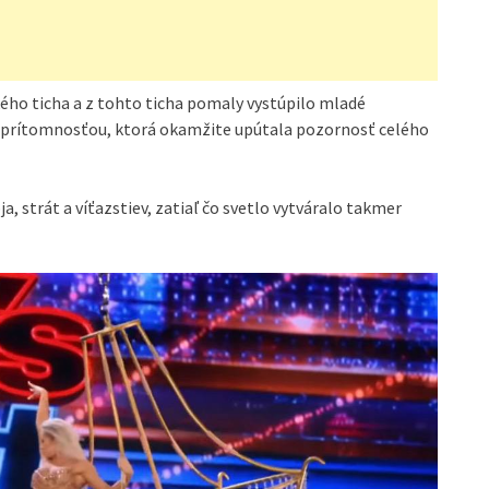
ho ticha a z tohto ticha pomaly vystúpilo mladé
ou prítomnosťou, ktorá okamžite upútala pozornosť celého
ja, strát a víťazstiev, zatiaľ čo svetlo vytváralo takmer