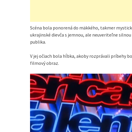
Scéna bola ponorená do mäkkého, takmer mystické
ukrajinské dievča s jemnou, ale neuveriteľne siln
publika.
V jej očiach bola hĺbka, akoby rozprávali príbehy bo
filmový obraz.