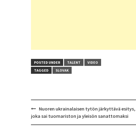
POSTED UNDER
TALENT
VIDEO
TAGGED
SLOVAK
Post
Nuoren ukrainalaisen tytön järkyttävä esitys,
navigation
joka sai tuomariston ja yleisön sanattomaksi