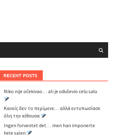
RECENT POSTS
Niko nije očekivao… ali je oduševio celu salu
Κανείς δεν το περίμενε… αλλά εντυπωσίασε
όλη την αίθουσα
Ingen forventet det… men han imponerte
hele salen