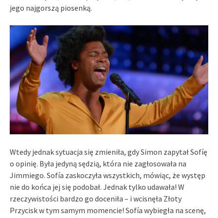
jego najgorszą piosenką.
Wtedy jednak sytuacja się zmieniła, gdy Simon zapytał Sofíę
o opinię. Była jedyną sędzią, która nie zagłosowała na
Jimmiego. Sofía zaskoczyła wszystkich, mówiąc, że występ
nie do końca jej się podobał. Jednak tylko udawała! W
rzeczywistości bardzo go doceniła – i wcisnęła Złoty
Przycisk w tym samym momencie! Sofía wybiegła na scenę,