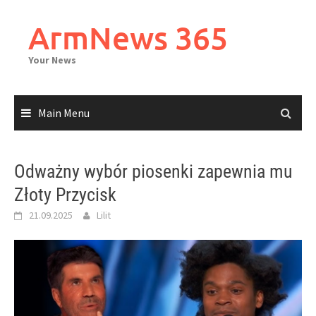
Skip
to
ArmNews 365
content
Your News
Main Menu
Odważny wybór piosenki zapewnia mu
Złoty Przycisk
21.09.2025
Lilit