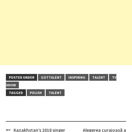
POSTED UNDER
GOTTALENT
INSPIRING
TALENT
TV
SHOW
TAGGED
POLISH
TALENT
Post
Kazakhstan’s 2018 singer
Alegerea curajoasă a