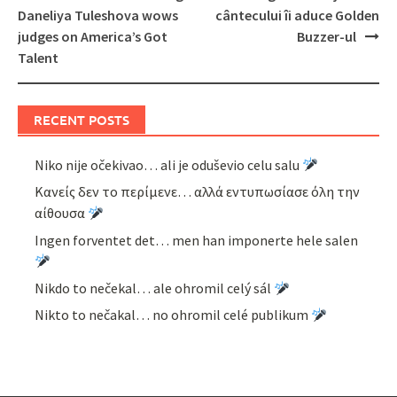
navigation
Daneliya Tuleshova wows
cântecului îi aduce Golden
judges on America’s Got
Buzzer-ul
Talent
RECENT POSTS
Niko nije očekivao… ali je oduševio celu salu
Κανείς δεν το περίμενε… αλλά εντυπωσίασε όλη την
αίθουσα
Ingen forventet det… men han imponerte hele salen
Nikdo to nečekal… ale ohromil celý sál
Nikto to nečakal… no ohromil celé publikum