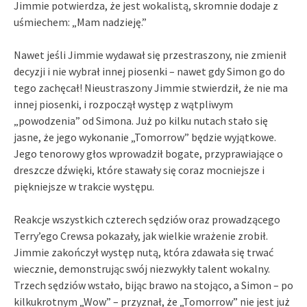
Jimmie potwierdza, że jest wokalistą, skromnie dodaje z
uśmiechem: „Mam nadzieję.”
Nawet jeśli Jimmie wydawał się przestraszony, nie zmienił
decyzji i nie wybrał innej piosenki – nawet gdy Simon go do
tego zachęcał! Nieustraszony Jimmie stwierdził, że nie ma
innej piosenki, i rozpoczął występ z wątpliwym
„powodzenia” od Simona. Już po kilku nutach stało się
jasne, że jego wykonanie „Tomorrow” będzie wyjątkowe.
Jego tenorowy głos wprowadził bogate, przyprawiające o
dreszcze dźwięki, które stawały się coraz mocniejsze i
piękniejsze w trakcie występu.
Reakcje wszystkich czterech sędziów oraz prowadzącego
Terry’ego Crewsa pokazały, jak wielkie wrażenie zrobił.
Jimmie zakończył występ nutą, która zdawała się trwać
wiecznie, demonstrując swój niezwykły talent wokalny.
Trzech sędziów wstało, bijąc brawo na stojąco, a Simon – po
kilkukrotnym „Wow” – przyznał, że „Tomorrow” nie jest już