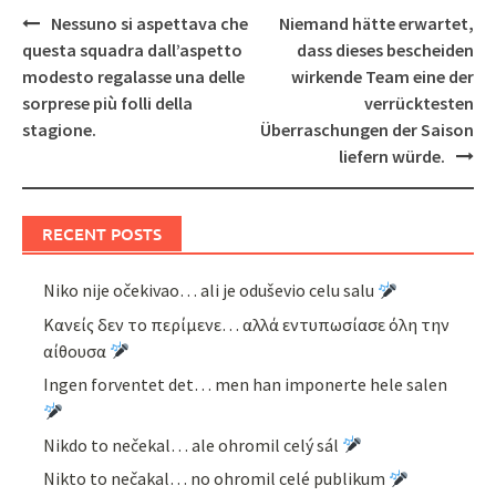
Post
Nessuno si aspettava che
Niemand hätte erwartet,
navigation
questa squadra dall’aspetto
dass dieses bescheiden
modesto regalasse una delle
wirkende Team eine der
sorprese più folli della
verrücktesten
stagione.
Überraschungen der Saison
liefern würde.
RECENT POSTS
Niko nije očekivao… ali je oduševio celu salu
Κανείς δεν το περίμενε… αλλά εντυπωσίασε όλη την
αίθουσα
Ingen forventet det… men han imponerte hele salen
Nikdo to nečekal… ale ohromil celý sál
Nikto to nečakal… no ohromil celé publikum