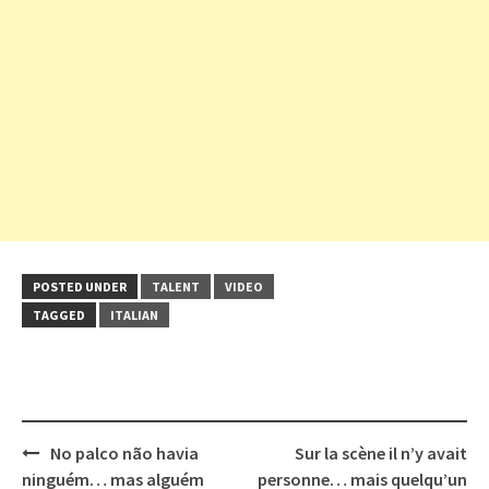
POSTED UNDER
TALENT
VIDEO
TAGGED
ITALIAN
Post
No palco não havia
Sur la scène il n’y avait
navigation
ninguém… mas alguém
personne… mais quelqu’un