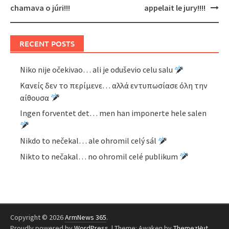
chamava o júri!!!
appelait le jury!!!!
RECENT POSTS
Niko nije očekivao… ali je oduševio celu salu
Κανείς δεν το περίμενε… αλλά εντυπωσίασε όλη την
αίθουσα
Ingen forventet det… men han imponerte hele salen
Nikdo to nečekal… ale ohromil celý sál
Nikto to nečakal… no ohromil celé publikum
Copyright © 2026
ArmNews 365
.
Proudly powered by
WordPress
.
|
Theme: Awaken by
ThemezHut
.