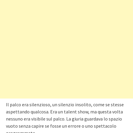
Il palco era silenzioso, un silenzio insolito, come se stesse
aspettando qualcosa. Era un talent show, ma questa volta
nessuno era visibile sul palco. La giuria guardava lo spazio
vuoto senza capire se fosse un errore o uno spettacolo