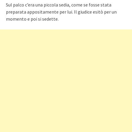
Sul palco c’era una piccola sedia, come se fosse stata
preparata appositamente per lui. Il giudice esitò per un
momento e poi si sedette.