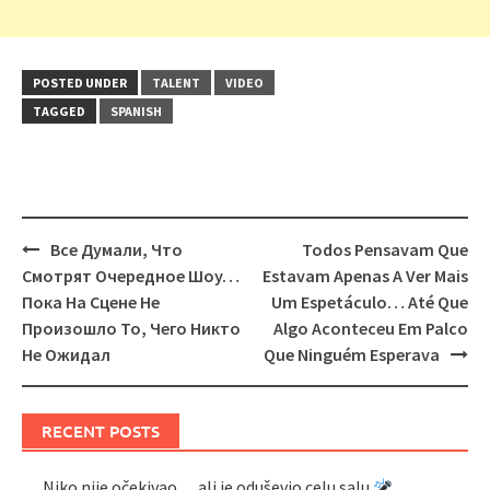
POSTED UNDER
TALENT
VIDEO
TAGGED
SPANISH
Post
Все Думали, Что
Todos Pensavam Que
navigation
Смотрят Очередное Шоу…
Estavam Apenas A Ver Mais
Пока На Сцене Не
Um Espetáculo… Até Que
Произошло То, Чего Никто
Algo Aconteceu Em Palco
Не Ожидал
Que Ninguém Esperava
RECENT POSTS
Niko nije očekivao… ali je oduševio celu salu