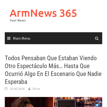
Skip
to
ArmNews 365
content
Your News
Main Menu
Todos Pensaban Que Estaban Viendo
Otro Espectáculo Más… Hasta Que
Ocurrió Algo En El Escenario Que Nadie
Esperaba
20.06.2026
Rose