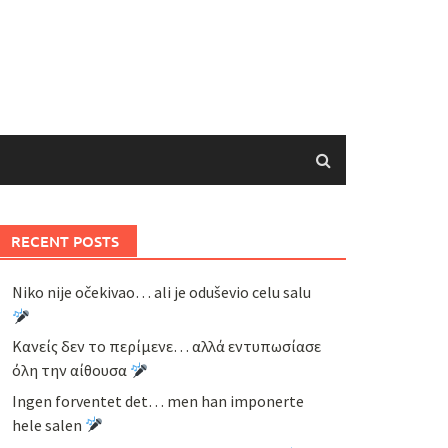
RECENT POSTS
Niko nije očekivao… ali je oduševio celu salu
Κανείς δεν το περίμενε… αλλά εντυπωσίασε
όλη την αίθουσα
Ingen forventet det… men han imponerte
hele salen