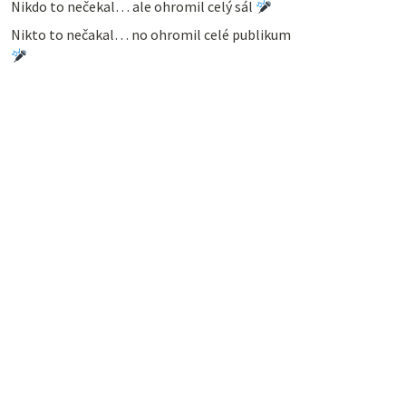
Nikdo to nečekal… ale ohromil celý sál
Nikto to nečakal… no ohromil celé publikum