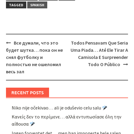
TAGGED
SPANISH
Post
Все думали, что это
Todos Pensavam Que Seria
navigation
будет шутка… пока он не
Uma Piada… Até Ele Tirar A
снял футболку и
Camisola E Surpreender
полностью не ошеломил
Todo O Público
весь зал
RECENT POSTS
Niko nije očekivao… ali je oduševio celu salu
Κανείς δεν το περίμενε… αλλά εντυπωσίασε όλη την
αίθουσα
Ingen forventet det… men han imponerte hele salen