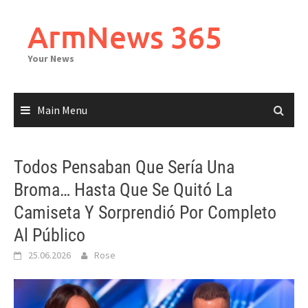
Skip
to
ArmNews 365
content
Your News
Main Menu
Todos Pensaban Que Sería Una
Broma… Hasta Que Se Quitó La
Camiseta Y Sorprendió Por Completo
Al Público
25.06.2026
Rose