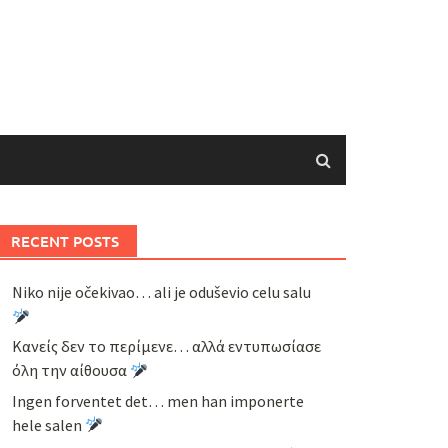
RECENT POSTS
Niko nije očekivao… ali je oduševio celu salu
Κανείς δεν το περίμενε… αλλά εντυπωσίασε
όλη την αίθουσα
Ingen forventet det… men han imponerte
hele salen