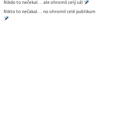
Nikdo to nečekal… ale ohromil celý sál
Nikto to nečakal… no ohromil celé publikum