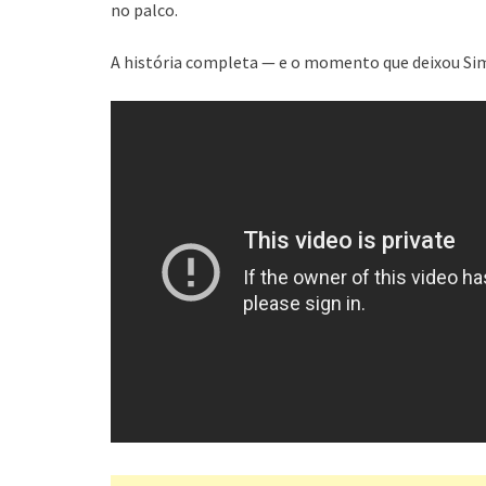
no palco.
A história completa — e o momento que deixou Si