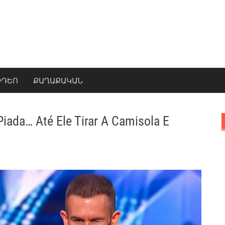
ԻԴԵՈ
ՔԱՂԱՔԱԿԱՆ
ada… Até Ele Tirar A Camisola E