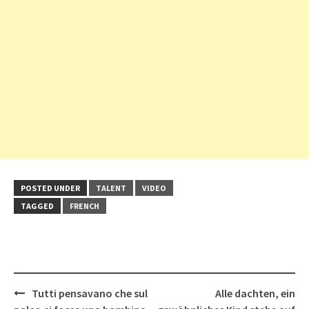
POSTED UNDER
TALENT
VIDEO
TAGGED
FRENCH
Post
Tutti pensavano che sul
Alle dachten, ein
navigation