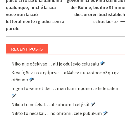
palco ci fosse una bambina
gewöhnliches Kind stehe auf
qualunque, finché la sua
der Bühne, bis ihre Stimme
voce non lasciò
die Juroren buchstäblich
letteralmente i giudici senza
schockierte
parole
RECENT POSTS
Niko nije očekivao… ali je oduševio celu salu
Κανείς δεν το περίμενε… αλλά εντυπωσίασε όλη την
αίθουσα
Ingen forventet det… men han imponerte hele salen
Nikdo to nečekal… ale ohromil celý sál
Nikto to nečakal… no ohromil celé publikum