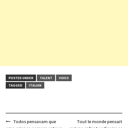
POSTED UNDER
TALENT
VIDEO
TAGGED
ITALIAN
Post
Todos pensavam que
Tout le monde pensait
navigation