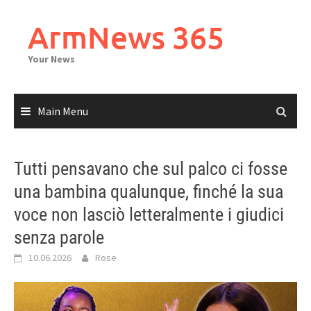
Skip
to
ArmNews 365
content
Your News
Main Menu
Tutti pensavano che sul palco ci fosse
una bambina qualunque, finché la sua
voce non lasciò letteralmente i giudici
senza parole
10.06.2026
Rose