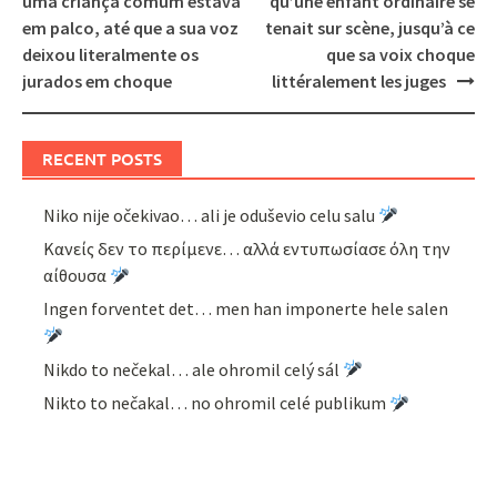
uma criança comum estava
qu’une enfant ordinaire se
em palco, até que a sua voz
tenait sur scène, jusqu’à ce
deixou literalmente os
que sa voix choque
jurados em choque
littéralement les juges
RECENT POSTS
Niko nije očekivao… ali je oduševio celu salu
Κανείς δεν το περίμενε… αλλά εντυπωσίασε όλη την
αίθουσα
Ingen forventet det… men han imponerte hele salen
Nikdo to nečekal… ale ohromil celý sál
Nikto to nečakal… no ohromil celé publikum