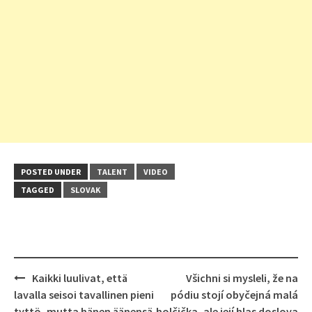
POSTED UNDER
TALENT
VIDEO
TAGGED
SLOVAK
Post
Kaikki luulivat, että
Všichni si mysleli, že na
navigation
lavalla seisoi tavallinen pieni
pódiu stojí obyčejná malá
tyttö, mutta hänen äänensä
holčička, ale její hlas doslova