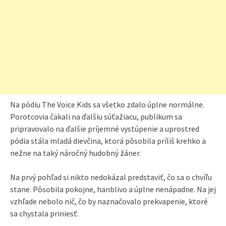
Na pódiu The Voice Kids sa všetko zdalo úplne normálne.
Porotcovia čakali na ďalšiu súťažiacu, publikum sa
pripravovalo na ďalšie príjemné vystúpenie a uprostred
pódia stála mladá dievčina, ktorá pôsobila príliš krehko a
nežne na taký náročný hudobný žáner.
Na prvý pohľad si nikto nedokázal predstaviť, čo sa o chvíľu
stane. Pôsobila pokojne, hanblivo a úplne nenápadne. Na jej
vzhľade nebolo nič, čo by naznačovalo prekvapenie, ktoré
sa chystala priniesť.