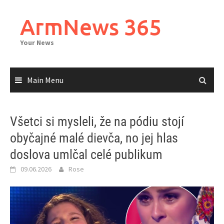
Skip
to
ArmNews 365
content
Your News
Main Menu
Všetci si mysleli, že na pódiu stojí
obyčajné malé dievča, no jej hlas
doslova umlčal celé publikum
09.06.2026
Rose