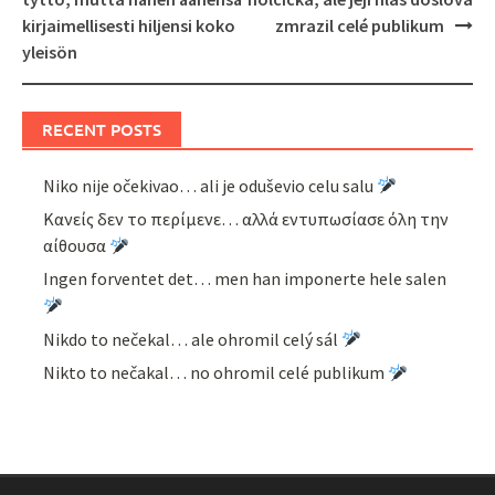
kirjaimellisesti hiljensi koko
zmrazil celé publikum
yleisön
RECENT POSTS
Niko nije očekivao… ali je oduševio celu salu
Κανείς δεν το περίμενε… αλλά εντυπωσίασε όλη την
αίθουσα
Ingen forventet det… men han imponerte hele salen
Nikdo to nečekal… ale ohromil celý sál
Nikto to nečakal… no ohromil celé publikum