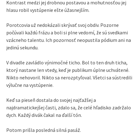
Kontrast medzi jej drobnou postavou a mohutnosťou jej
hlasu robil vystúpenie ešte úžasnejším.
Porotcovia už nedokázali skrývať svoj obdiv. Pozorne
počúvali každú frázu a boli si plne vedomí, že sú svedkami
vzácneho talentu. Ich pozornosť neopustila pódium ani na
jedinú sekundu.
V divadle zavládlo výnimočné ticho. Bol to ten druh ticha,
ktorý nastane len vtedy, keď je publikum úplne uchvátené.
Nikto nehovoril. Nikto sa nerozptyľoval. Všetci sa sústredili
výlučne na vystúpenie.
Keď sa pieseň dostala do svojej najťažšej a
najdramatickejšej časti, zdalo sa, že celé hľadisko zadržalo
dych. Každý divák čakal na ďalší tón.
Potom prišla posledná silná pasáž.