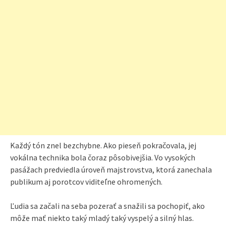
Každý tón znel bezchybne. Ako pieseň pokračovala, jej
vokálna technika bola čoraz pôsobivejšia. Vo vysokých
pasážach predviedla úroveň majstrovstva, ktorá zanechala
publikum aj porotcov viditeľne ohromených.
Ľudia sa začali na seba pozerať a snažili sa pochopiť, ako
môže mať niekto taký mladý taký vyspelý a silný hlas.