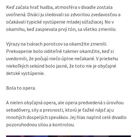
Keď začala hrať hudba, atmosféra v divadle zostala
uvoľnená. Diváci ju sledovali so zdvorilou zvedavosťou a
očakávali typické vystúpenie mladej súťažiacej. No v
okamihu, keď zaspievala prvý tón, sa všetko zmenilo.
Výrazy na tvárach porotcov sa okamžite zmenili.
Prekvapenie bolo viditeľné takmer okamžite, keď si
uvedomili, že počujú niečo úplne nečakané. V priebehu
niekoľkých sekúnd bolo jasné, že toto nie je obyčajné
detské vystúpenie.
Bola to opera.
A nielen obyčajná opera, ale opera predvedená s úrovňou
sebadôvery, sily a presnosti, ktorú je ťažké nájsť aj u
mnohých dospelých spevákov. Jej hlas naplnil celé divadlo
pozoruhodnou silou a kontrolou.