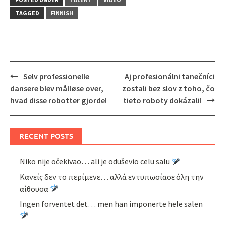
TAGGED
FINNISH
Post
Selv professionelle
Aj profesionálni tanečníci
navigation
dansere blev målløse over,
zostali bez slov z toho, čo
hvad disse robotter gjorde!
tieto roboty dokázali!
RECENT POSTS
Niko nije očekivao… ali je oduševio celu salu
Κανείς δεν το περίμενε… αλλά εντυπωσίασε όλη την
αίθουσα
Ingen forventet det… men han imponerte hele salen