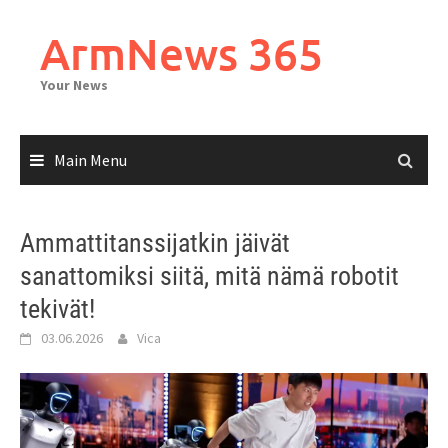
Skip
to
ArmNews 365
content
Your News
Main Menu
Ammattitanssijatkin jäivät
sanattomiksi siitä, mitä nämä robotit
tekivät!
03.06.2026
Vica