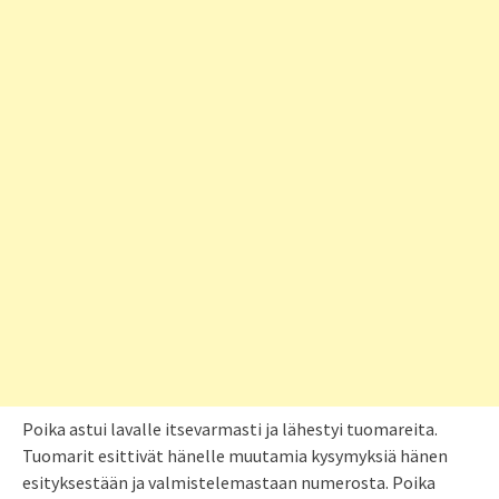
Poika astui lavalle itsevarmasti ja lähestyi tuomareita.
Tuomarit esittivät hänelle muutamia kysymyksiä hänen
esityksestään ja valmistelemastaan numerosta. Poika