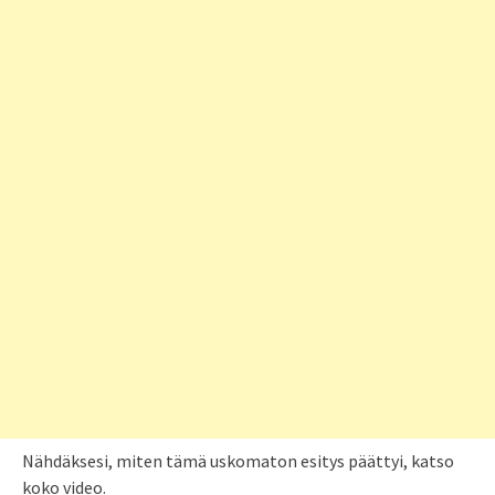
Nähdäksesi, miten tämä uskomaton esitys päättyi, katso
koko video.