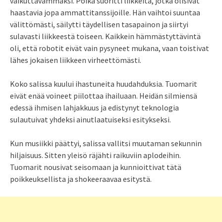
vaikuttavammaksi. Poika suoritti liikkeitä, jotka olisivat
haastavia jopa ammattitanssijoille. Hän vaihtoi suuntaa
välittömästi, säilytti täydellisen tasapainon ja siirtyi
sulavasti liikkeestä toiseen. Kaikkein hämmästyttävintä
oli, että robotit eivät vain pysyneet mukana, vaan toistivat
lähes jokaisen liikkeen virheettömästi.
Koko salissa kuului ihastuneita huudahduksia. Tuomarit
eivät enää voineet piilottaa ihailuaan. Heidän silmiensä
edessä ihmisen lahjakkuus ja edistynyt teknologia
sulautuivat yhdeksi ainutlaatuiseksi esitykseksi.
Kun musiikki päättyi, salissa vallitsi muutaman sekunnin
hiljaisuus. Sitten yleisö räjähti raikuviin aplodeihin.
Tuomarit nousivat seisomaan ja kunnioittivat tätä
poikkeuksellista ja shokeeraavaa esitystä.