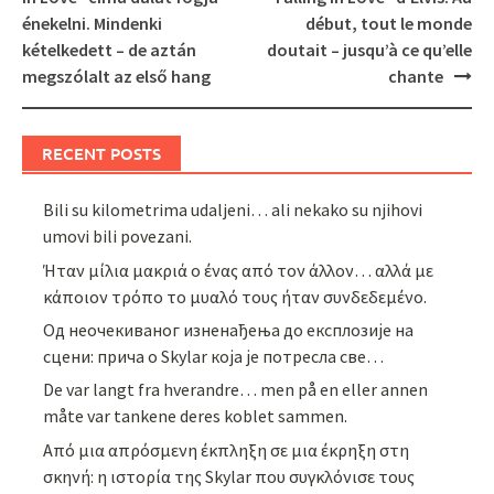
énekelni. Mindenki
début, tout le monde
kételkedett – de aztán
doutait – jusqu’à ce qu’elle
megszólalt az első hang
chante
RECENT POSTS
Bili su kilometrima udaljeni… ali nekako su njihovi
umovi bili povezani.
Ήταν μίλια μακριά ο ένας από τον άλλον… αλλά με
κάποιον τρόπο το μυαλό τους ήταν συνδεδεμένο.
Од неочекиваног изненађења до експлозије на
сцени: прича о Skylar која је потресла све…
De var langt fra hverandre… men på en eller annen
måte var tankene deres koblet sammen.
Από μια απρόσμενη έκπληξη σε μια έκρηξη στη
σκηνή: η ιστορία της Skylar που συγκλόνισε τους