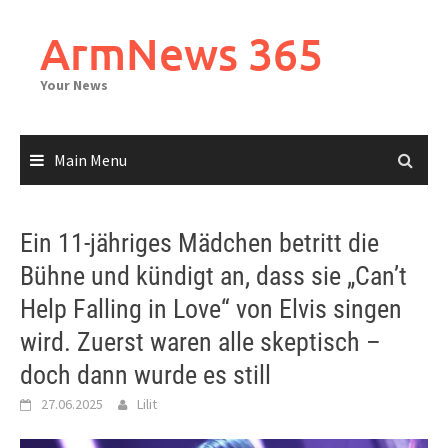
Skip
to
ArmNews 365
content
Your News
Main Menu
Ein 11-jähriges Mädchen betritt die
Bühne und kündigt an, dass sie „Can’t
Help Falling in Love“ von Elvis singen
wird. Zuerst waren alle skeptisch –
doch dann wurde es still
27.06.2025
Lilit