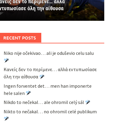
ανείς δεν το περίμενε… αλλά
ντυπωσίασε όλη την αίθουσα
RECENT POSTS
Niko nije očekivao… ali je oduševio celu salu
Κανείς δεν το περίμενε… αλλά εντυπωσίασε
όλη την αίθουσα
Ingen forventet det… men han imponerte
hele salen
Nikdo to nečekal… ale ohromil celý sál
Nikto to nečakal… no ohromil celé publikum