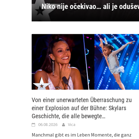
Niko nije očekivao… ali je oduše
Κανείς δεν το περίμενε… αλλά
Ingen forventet det… men han i
Nikdo to nečekal… ale ohromil c
Nikto to nečakal… no ohromil c
Von einer unerwarteten Überraschung zu
einer Explosion auf der Bühne: Skylars
Geschichte, die alle bewegte…
06.08.2026
Vica
Manchmal gibt es im Leben Momente, die ganz