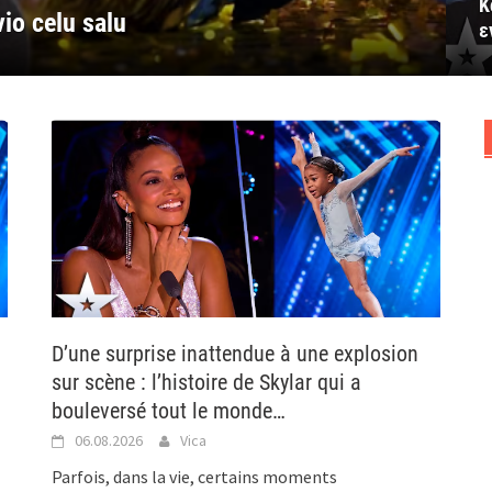
Κ
vio celu salu
 εντυπωσίασε όλη την αίθουσα
mponerte hele salen
elý sál
elé publikum
ε
D’une surprise inattendue à une explosion
sur scène : l’histoire de Skylar qui a
bouleversé tout le monde…
06.08.2026
Vica
Parfois, dans la vie, certains moments