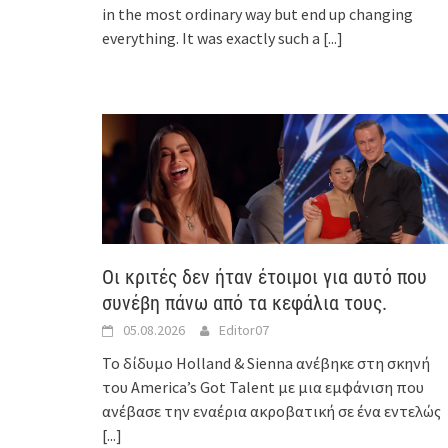
in the most ordinary way but end up changing
everything. It was exactly such a
[...]
Οι κριτές δεν ήταν έτοιμοι για αυτό που
συνέβη πάνω από τα κεφάλια τους.
05.08.2026
Editor07
Το δίδυμο Holland & Sienna ανέβηκε στη σκηνή
του America’s Got Talent με μια εμφάνιση που
ανέβασε την εναέρια ακροβατική σε ένα εντελώς
[...]