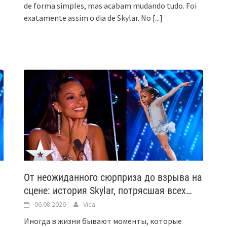
de forma simples, mas acabam mudando tudo. Foi
exatamente assim o dia de Skylar. No
[...]
От неожиданного сюрприза до взрыва на
сцене: история Skylar, потрясшая всех…
06.08.2026
Vica
Иногда в жизни бывают моменты, которые