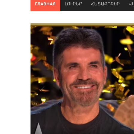
ГЛАВНАЯ
ԼՈՒՐԵՐ
ՀԵՏԱՔՐՔԻՐ
Վ
Previous