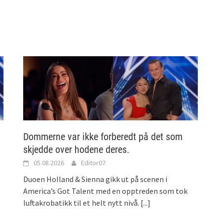
Dommerne var ikke forberedt på det som
skjedde over hodene deres.
05.08.2026
Editor07
Duoen Holland & Sienna gikk ut på scenen i
America’s Got Talent med en opptreden som tok
luftakrobatikk til et helt nytt nivå.
[...]