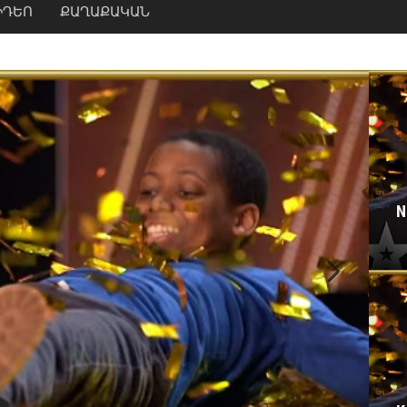
ԻԴԵՈ
ՔԱՂԱՔԱԿԱՆ
N
Next