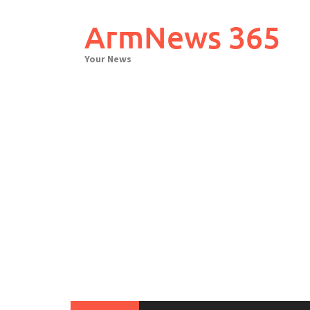
Skip
to
ArmNews 365
content
Your News