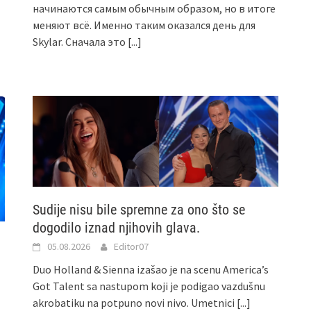
начинаются самым обычным образом, но в итоге
меняют всё. Именно таким оказался день для
Skylar. Сначала это
[...]
Sudije nisu bile spremne za ono što se
dogodilo iznad njihovih glava.
05.08.2026
Editor07
Duo Holland & Sienna izašao je na scenu America’s
Got Talent sa nastupom koji je podigao vazdušnu
akrobatiku na potpuno novi nivo. Umetnici
[...]