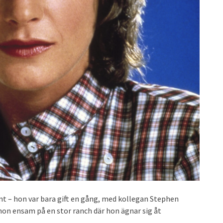
amt – hon var bara gift en gång, med kollegan Stephen
on ensam på en stor ranch där hon ägnar sig åt