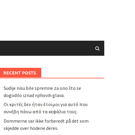
RECENT POSTS
Sudije nisu bile spremne za ono što se
dogodilo iznad njihovih glava.
Οι κριτές δεν ήταν έτοιμοι για αυτό που
συνέβη πάνω από τα κεφάλια τους.
Dommerne var ikke forberedt på det som
skjedde over hodene deres.