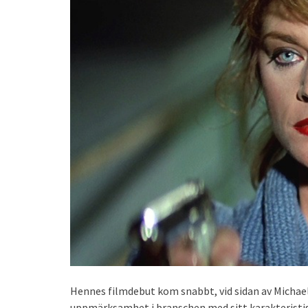
Hennes filmdebut kom snabbt, vid sidan av Michael
uppmärksamhet i branschen med sitt karakteristis