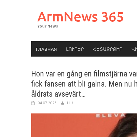
Skip
to
ArmNews 365
content
Your News
ГЛАВНАЯ
ԼՈՒՐԵՐ
ՀԵՏԱՔՐՔԻՐ
Վ
Hon var en gång en filmstjärna v
fick fansen att bli galna. Men nu 
åldrats avsevärt…
04.07.2025
Lilit