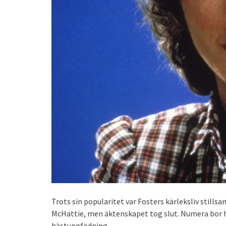
Trots sin popularitet var Fosters kärleksliv stills
McHattie, men äktenskapet tog slut. Numera bor h
hästuppfödning.