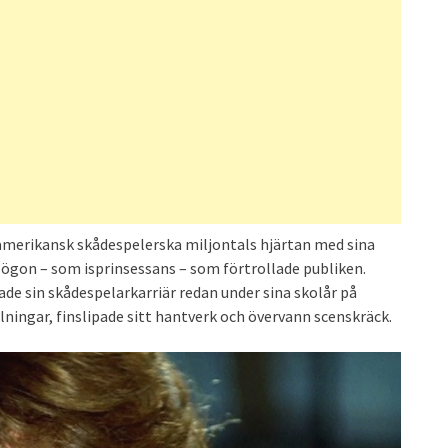
 amerikansk skådespelerska miljontals hjärtan med sina
 ögon – som isprinsessans – som förtrollade publiken.
de sin skådespelarkarriär redan under sina skolår på
ningar, finslipade sitt hantverk och övervann scenskräck.