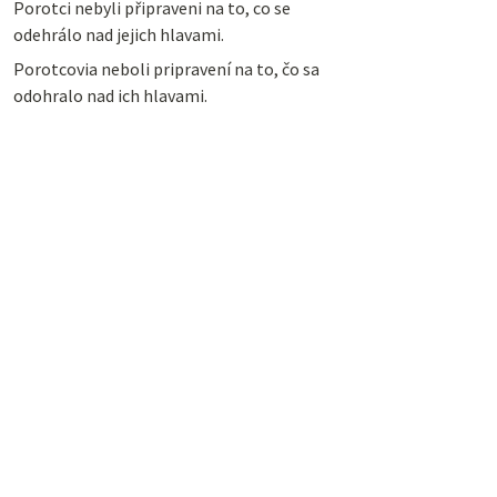
Porotci nebyli připraveni na to, co se
odehrálo nad jejich hlavami.
Porotcovia neboli pripravení na to, čo sa
odohralo nad ich hlavami.