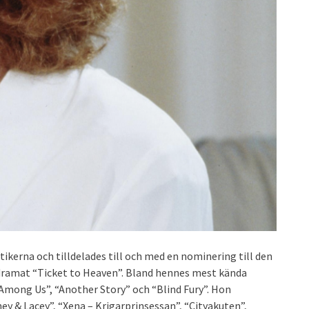
itikerna och tilldelades till och med en nominering till den
 dramat “Ticket to Heaven”. Bland hennes mest kända
 Among Us”, “Another Story” och “Blind Fury”. Hon
y & Lacey”, “Xena – Krigarprinsessan”, “Cityakuten”,