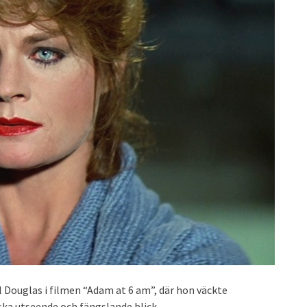
 Douglas i filmen “Adam at 6 am”, där hon väckte
ka utseende och fängslande blick.