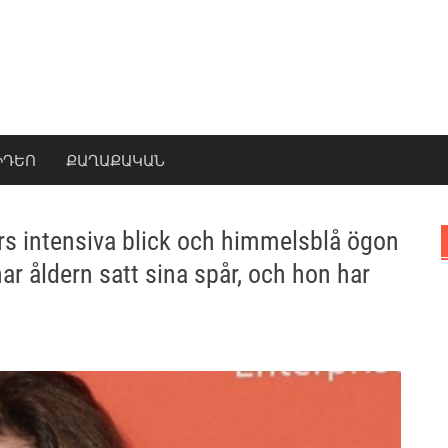
ԻԴԵՈ
ՔԱՂԱՔԱԿԱՆ
ars intensiva blick och himmelsblå ögon
har åldern satt sina spår, och hon har